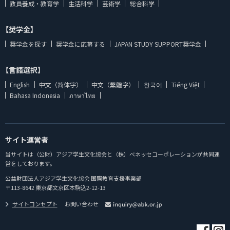
教員養成・教育学
生活科学
芸術学
総合科学
【奨学金】
奨学金を探す
奨学金に応募する
JAPAN STUDY SUPPORT奨学金
【言語選択】
English
中文（简体字）
中文（繁體字）
한국어
Tiếng Việt
Bahasa Indonesia
ภาษาไทย
サイト運営者
当サイトは（公財）アジア学生文化協会と（株）ベネッセコーポレーションが共同運
営をしております。
公益財団法人アジア学生文化協会 国際教育支援事業部
〒113-8642 東京都文京区本駒込2-12-13
サイトコンセプト
お問い合わせ