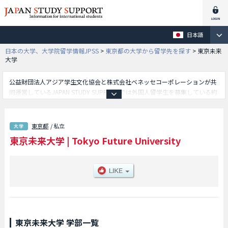
日本語
日本の大学、大学院留学情報JPSS
>
東京都の大学から留学先を探す
>
東京未来
大学
公益財団法人アジア学生文化協会と株式会社ベネッセコーポレーションが共
同運営しているJAPAN STUDY SUPPORTでは外国人留学生を募集している約
1,300校の大学・大学院・短大・専門学校情報を掲載しています。
こちらでは東京未来大学に関する詳細情報を記載しており、こども心理学部
学部やモチベーション行動科学部学部等、学部別情報や、募集定員や合格者
東京都
/ 私立
数など入試情報、施設案内、アクセスなど外国人留学生に必要な情報を掲載
東京未来大学
|
Tokyo Future University
しているので是非ご利用ください。
東京未来大学 学部一覧