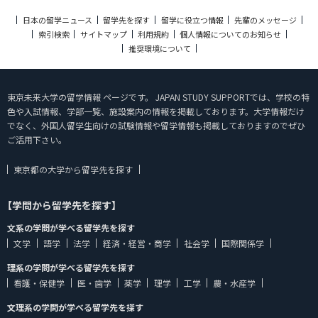
日本の留学ニュース
留学先を探す
留学に役立つ情報
先輩のメッセージ
索引検索
サイトマップ
利用規約
個人情報についてのお知らせ
推奨環境について
東京未来大学の留学情報 ページです。 JAPAN STUDY SUPPORTでは、学校の特
色や入試情報、学部一覧、施設案内の情報を掲載しております。大学情報だけ
でなく、外国人留学生向けの試験情報や留学情報も掲載しておりますのでぜひ
ご活用下さい。
東京都の大学から留学先を探す
【学問から留学先を探す】
文系の学問が学べる留学先を探す
文学
語学
法学
経済・経営・商学
社会学
国際関係学
理系の学問が学べる留学先を探す
看護・保健学
医・歯学
薬学
理学
工学
農・水産学
文理系の学問が学べる留学先を探す