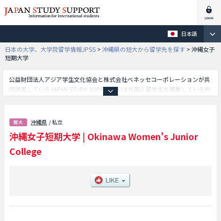
日本語
日本の大学、大学院留学情報JPSS
>
沖縄県の短大から留学先を探す
>
沖縄女子
短期大学
公益財団法人アジア学生文化協会と株式会社ベネッセコーポレーションが共
同運営しているJAPAN STUDY SUPPORTでは外国人留学生を募集している約
1,300校の大学・大学院・短大・専門学校情報を掲載しています。
こちらでは沖縄女子短期大学に関する詳細情報を記載しており、総合ビジネ
ス学科学部や児童教育学科学部等、学部別情報や、募集定員や合格者数など
沖縄県
/ 私立
入試情報、施設案内、アクセスなど外国人留学生に必要な情報を掲載してい
沖縄女子短期大学
|
Okinawa Women's Junior
るので是非ご利用ください。
College