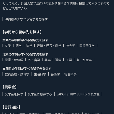
だけでなく、外国人留学生向けの試験情報や留学情報も掲載しておりますので
ぜひご活用下さい。
沖縄県の大学から留学先を探す
【学問から留学先を探す】
文系の学問が学べる留学先を探す
文学
語学
法学
経済・経営・商学
社会学
国際関係学
理系の学問が学べる留学先を探す
看護・保健学
医・歯学
薬学
理学
工学
農・水産学
文理系の学問が学べる留学先を探す
教員養成・教育学
生活科学
芸術学
総合科学
【奨学金】
奨学金を探す
奨学金に応募する
JAPAN STUDY SUPPORT奨学金
【言語選択】