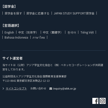
【奨学金】
奨学金を探す
奨学金に応募する
JAPAN STUDY SUPPORT奨学金
【言語選択】
English
中文（简体字）
中文（繁體字）
한국어
Tiếng Việt
Bahasa Indonesia
ภาษาไทย
サイト運営者
当サイトは（公財）アジア学生文化協会と（株）ベネッセコーポレーションが共同運
営をしております。
公益財団法人アジア学生文化協会 国際教育支援事業部
〒113-8642 東京都文京区本駒込2-12-13
サイトコンセプト
お問い合わせ