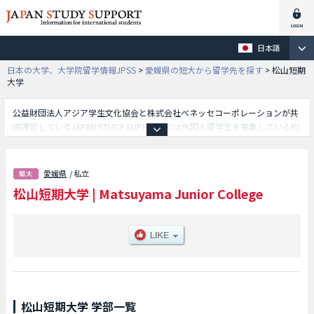
日本語
日本の大学、大学院留学情報JPSS
>
愛媛県の短大から留学先を探す
>
松山短期
大学
公益財団法人アジア学生文化協会と株式会社ベネッセコーポレーションが共
同運営しているJAPAN STUDY SUPPORTでは外国人留学生を募集している約
1,300校の大学・大学院・短大・専門学校情報を掲載しています。
こちらでは松山短期大学に関する詳細情報を記載しており、等、学部別情報
や、募集定員や合格者数など入試情報、施設案内、アクセスなど外国人留学
愛媛県
/ 私立
生に必要な情報を掲載しているので是非ご利用ください。
松山短期大学
|
Matsuyama Junior College
松山短期大学 学部一覧