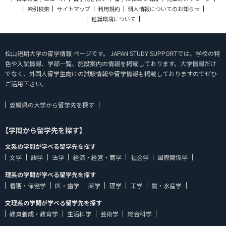
索引検索
サイトマップ
利用規約
個人情報についてのお知らせ
推奨環境について
松山短期大学の留学情報 ページです。 JAPAN STUDY SUPPORTでは、学校の特
色や入試情報、学部一覧、施設案内の情報を掲載しております。大学情報だけ
でなく、外国人留学生向けの試験情報や留学情報も掲載しておりますのでぜひ
ご活用下さい。
愛媛県の大学から留学先を探す
【学問から留学先を探す】
文系の学問が学べる留学先を探す
文学
語学
法学
経済・経営・商学
社会学
国際関係学
理系の学問が学べる留学先を探す
看護・保健学
医・歯学
薬学
理学
工学
農・水産学
文理系の学問が学べる留学先を探す
教員養成・教育学
生活科学
芸術学
総合科学