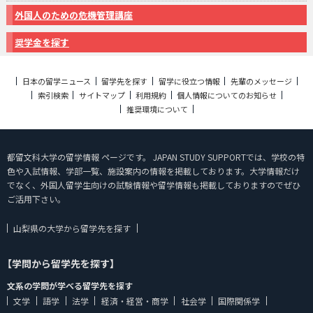
外国人のための危機管理講座
奨学金を探す
日本の留学ニュース
留学先を探す
留学に役立つ情報
先輩のメッセージ
索引検索
サイトマップ
利用規約
個人情報についてのお知らせ
推奨環境について
都留文科大学の留学情報 ページです。 JAPAN STUDY SUPPORTでは、学校の特
色や入試情報、学部一覧、施設案内の情報を掲載しております。大学情報だけ
でなく、外国人留学生向けの試験情報や留学情報も掲載しておりますのでぜひ
ご活用下さい。
山梨県の大学から留学先を探す
【学問から留学先を探す】
文系の学問が学べる留学先を探す
文学
語学
法学
経済・経営・商学
社会学
国際関係学