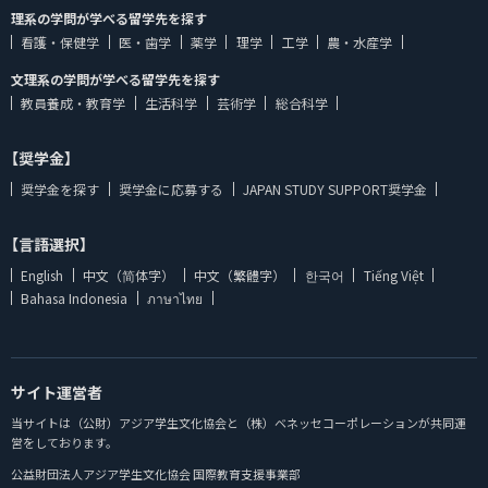
理系の学問が学べる留学先を探す
看護・保健学
医・歯学
薬学
理学
工学
農・水産学
文理系の学問が学べる留学先を探す
教員養成・教育学
生活科学
芸術学
総合科学
【奨学金】
奨学金を探す
奨学金に応募する
JAPAN STUDY SUPPORT奨学金
【言語選択】
English
中文（简体字）
中文（繁體字）
한국어
Tiếng Việt
Bahasa Indonesia
ภาษาไทย
サイト運営者
当サイトは（公財）アジア学生文化協会と（株）ベネッセコーポレーションが共同運
営をしております。
公益財団法人アジア学生文化協会 国際教育支援事業部