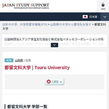
日本語
日本の大学、大学院留学情報JPSS
>
山梨県の大学から留学先を探す
>
都留文科
大学
公益財団法人アジア学生文化協会と株式会社ベネッセコーポレーションが共
同運営しているJAPAN STUDY SUPPORTでは外国人留学生を募集している約
1,300校の大学・大学院・短大・専門学校情報を掲載しています。
こちらでは都留文科大学に関する詳細情報を記載しており、文学部や教養学
部等、学部別情報や、募集定員や合格者数など入試情報、施設案内、アクセ
山梨県
/ 公立
スなど外国人留学生に必要な情報を掲載しているので是非ご利用ください。
都留文科大学
|
Tsuru University
都留文科大学 学部一覧