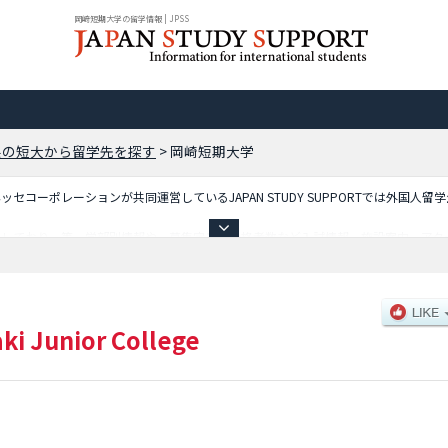
岡崎短期大学の留学情報 | JPSS
県の短大から留学先を探す
>
岡崎短期大学
コーポレーションが共同運営しているJAPAN STUDY SUPPORTでは外国人留
載しており、等、学部別情報や、募集定員や合格者数など入試情報、施設案内、アク
ki Junior College