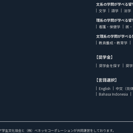
文系の学問が学べる留
文学
語学
法学
理系の学問が学べる留
看護・保健学
医・
文理系の学問が学べる
教員養成・教育学
【奨学金】
奨学金を探す
奨学
【言語選択】
English
中文（简
Bahasa Indonesia
ア学生文化協会と（株）ベネッセコーポレーションが共同運営をしております。