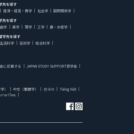
学先を探す
経済・経営・商学
社会学
国際関係学
学先を探す
歯学
薬学
理学
工学
農・水産学
留学先を探す
生活科学
芸術学
総合科学
金に応募する
JAPAN STUDY SUPPORT奨学金
体字）
中文（繁體字）
한국어
Tiếng Việt
ภาษาไทย