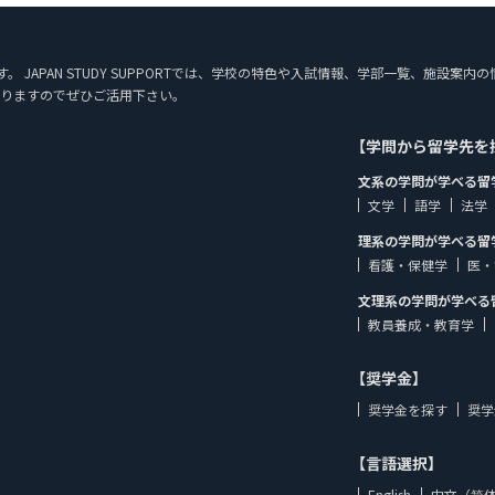
です。 JAPAN STUDY SUPPORTでは、学校の特色や入試情報、学部一覧、施
りますのでぜひご活用下さい。
【学問から留学先を
文系の学問が学べる留
文学
語学
法学
理系の学問が学べる留
看護・保健学
医・
文理系の学問が学べる
教員養成・教育学
【奨学金】
奨学金を探す
奨学
【言語選択】
English
中文（简