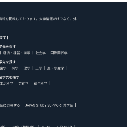
設案内の情報を掲載しております。大学情報だけでなく、外
探す】
学先を探す
経済・経営・商学
社会学
国際関係学
学先を探す
歯学
薬学
理学
工学
農・水産学
留学先を探す
生活科学
芸術学
総合科学
金に応募する
JAPAN STUDY SUPPORT奨学金
体字）
中文（繁體字）
한국어
Tiếng Việt