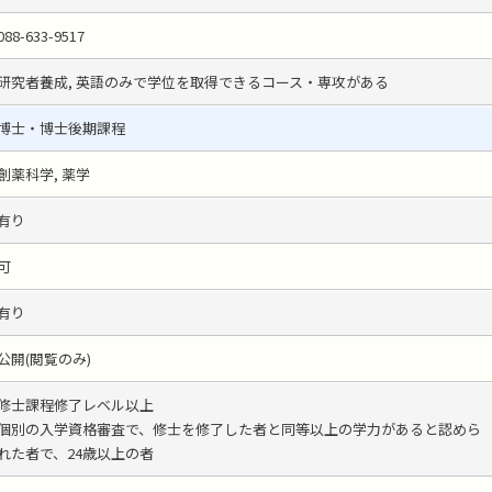
088-633-9517
研究者養成, 英語のみで学位を取得できるコース・専攻がある
博士・博士後期課程
創薬科学, 薬学
有り
可
有り
公開(閲覧のみ)
修士課程修了レベル以上
個別の入学資格審査で、修士を修了した者と同等以上の学力があると認めら
れた者で、24歳以上の者