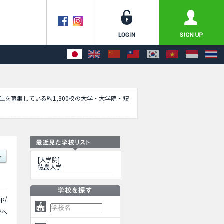
学生を募集している約1,300校の大学・大学院・短
科（理工学専攻）や医科栄養学研究科や創成科学
報や、募集定員や合格者数など入試情報、施設案
[大学院]
徳島大学
jp/
ジへ