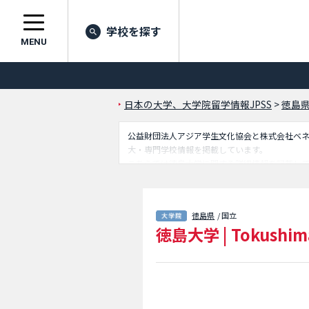
学校を探す
MENU
日本の大学、大学院留学情報JPSS
>
徳島
公益財団法人アジア学生文化協会と株式会社ベネッセ
大・専門学校情報を掲載しています。
こちらでは徳島大学に関する詳細情報を記載し
研究科（地域創成専攻、臨床心理学専攻）や創
内、アクセスなど外国人留学生に必要な情報を
徳島県
/ 国立
徳島大学
|
Tokushima