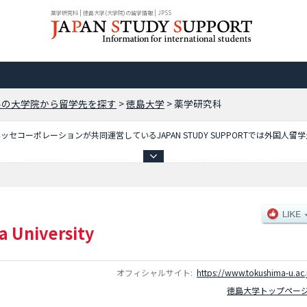
薬学研究科 | 徳島大学(大学院)の留学情報 | JPSS
県の大学院から留学先を探す
>
徳島大学
>
薬学研究科
コーポレーションが共同運営しているJAPAN STUDY SUPPORTでは外国人留
ており、医学研究科や口腔科学研究科や薬学研究科や保健科学研究科や創成科学研究
成科学研究科（生物資源学専攻）や創成科学研究科（創成科学専攻）等、研究科別情
掲載しているので是非ご利用ください。
 University
オフィシャルサイト:
https://www.tokushima-u.ac.
徳島大学トップペー