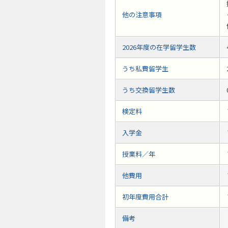
他の注意事項
2026年度の在学留学生数
うち私費留学生
うち交換留学生数
検定料
入学金
授業料／年
他費用
初年度費用合計
備考