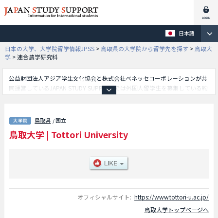
日本語
日本の大学、大学院留学情報JPSS
>
鳥取県の大学院から留学先を探す
>
鳥取大
学
>
連合農学研究科
公益財団法人アジア学生文化協会と株式会社ベネッセコーポレーションが共
同運営しているJAPAN STUDY SUPPORTでは外国人留学生を募集している約
1,300校の大学・大学院・短大・専門学校情報を掲載しています。
こちらでは鳥取大学に関する詳細情報を記載しており、持続性社会創生科学
研究科や医学系研究科や連合農学研究科や共同獣医学研究科等、研究科別情
鳥取県
/ 国立
報や、募集定員や合格者数など入試情報、施設案内、アクセスなど外国人留
鳥取大学
|
Tottori University
学生に必要な情報を掲載しているので是非ご利用ください。
オフィシャルサイト:
https://www.tottori-u.ac.jp/
鳥取大学トップページへ