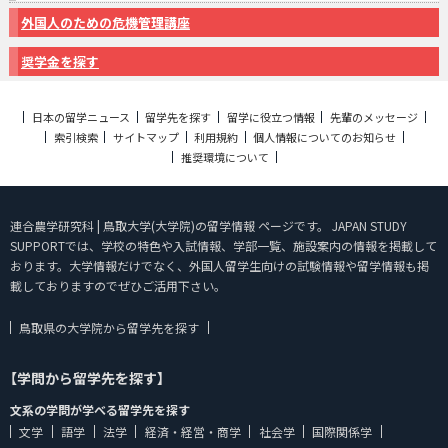
外国人のための危機管理講座
奨学金を探す
日本の留学ニュース
留学先を探す
留学に役立つ情報
先輩のメッセージ
索引検索
サイトマップ
利用規約
個人情報についてのお知らせ
推奨環境について
連合農学研究科 | 鳥取大学(大学院)の留学情報 ページです。 JAPAN STUDY
SUPPORTでは、学校の特色や入試情報、学部一覧、施設案内の情報を掲載して
おります。大学情報だけでなく、外国人留学生向けの試験情報や留学情報も掲
載しておりますのでぜひご活用下さい。
鳥取県の大学院から留学先を探す
【学問から留学先を探す】
文系の学問が学べる留学先を探す
文学
語学
法学
経済・経営・商学
社会学
国際関係学