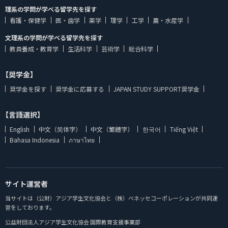
理系の学問が学べる留学先を探す
看護・保健学
医・歯学
薬学
理学
工学
農・水産学
文理系の学問が学べる留学先を探す
教員養成・教育学
生活科学
芸術学
総合科学
【奨学金】
奨学金を探す
奨学金に応募する
JAPAN STUDY SUPPORT奨学金
【言語選択】
English
中文（简体字）
中文（繁體字）
한국어
Tiếng Việt
Bahasa Indonesia
ภาษาไทย
サイト運営者
当サイトは（公財）アジア学生文化協会と（株）ベネッセコーポレーションが共同運
営をしております。
公益財団法人アジア学生文化協会 国際教育支援事業部