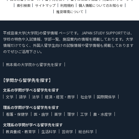
索引検索
サイトマップ
利用規約
個人情報についてのお知らせ
推奨環境について
平成音楽大学(大学院)の留学情報 ページです。 JAPAN STUDY SUPPORTでは、
学校の特色や入試情報、学部一覧、施設案内の情報を掲載しております。大学
情報だけでなく、外国人留学生向けの試験情報や留学情報も掲載しております
のでぜひご活用下さい。
熊本県の大学院から留学先を探す
【学問から留学先を探す】
文系の学問が学べる留学先を探す
文学
語学
法学
経済・経営・商学
社会学
国際関係学
理系の学問が学べる留学先を探す
看護・保健学
医・歯学
薬学
理学
工学
農・水産学
文理系の学問が学べる留学先を探す
教員養成・教育学
生活科学
芸術学
総合科学