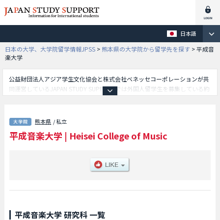
日本語
日本の大学、大学院留学情報JPSS
>
熊本県の大学院から留学先を探す
>
平成音
楽大学
公益財団法人アジア学生文化協会と株式会社ベネッセコーポレーションが共
同運営しているJAPAN STUDY SUPPORTでは外国人留学生を募集している約
1,300校の大学・大学院・短大・専門学校情報を掲載しています。
こちらでは平成音楽大学に関する詳細情報を記載しており、等、研究科別情
報や、募集定員や合格者数など入試情報、施設案内、アクセスなど外国人留
熊本県
/ 私立
学生に必要な情報を掲載しているので是非ご利用ください。
平成音楽大学
|
Heisei College of Music
平成音楽大学 研究科 一覧