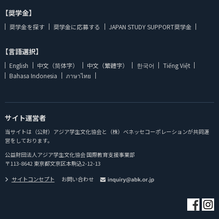
【奨学金】
奨学金を探す
奨学金に応募する
JAPAN STUDY SUPPORT奨学金
【言語選択】
English
中文（简体字）
中文（繁體字）
한국어
Tiếng Việt
Bahasa Indonesia
ภาษาไทย
サイト運営者
当サイトは（公財）アジア学生文化協会と（株）ベネッセコーポレーションが共同運
営をしております。
公益財団法人アジア学生文化協会 国際教育支援事業部
〒113-8642 東京都文京区本駒込2-12-13
サイトコンセプト
お問い合わせ