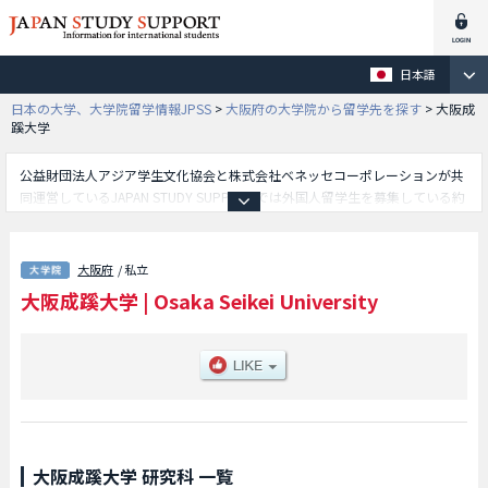
日本語
日本の大学、大学院留学情報JPSS
>
大阪府の大学院から留学先を探す
>
大阪成
蹊大学
公益財団法人アジア学生文化協会と株式会社ベネッセコーポレーションが共
同運営しているJAPAN STUDY SUPPORTでは外国人留学生を募集している約
1,300校の大学・大学院・短大・専門学校情報を掲載しています。
こちらでは大阪成蹊大学に関する詳細情報を記載しており、等、研究科別情
報や、募集定員や合格者数など入試情報、施設案内、アクセスなど外国人留
大阪府
/ 私立
学生に必要な情報を掲載しているので是非ご利用ください。
大阪成蹊大学
|
Osaka Seikei University
大阪成蹊大学 研究科 一覧