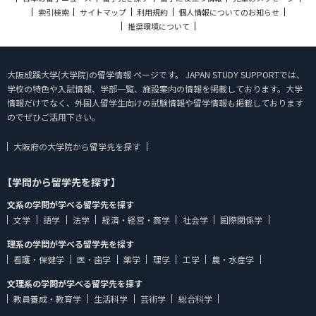
索引検索
サイトマップ
利用規約
個人情報についてのお知らせ
推奨環境について
大阪成蹊大学(大学院)の留学情報 ページです。 JAPAN STUDY SUPPORTでは、
学校の特色や入試情報、学部一覧、施設案内の情報を掲載しております。大学
情報だけでなく、外国人留学生向けの試験情報や留学情報も掲載しております
のでぜひご活用下さい。
大阪府の大学院から留学先を探す
【学問から留学先を探す】
文系の学問が学べる留学先を探す
文学
語学
法学
経済・経営・商学
社会学
国際関係学
理系の学問が学べる留学先を探す
看護・保健学
医・歯学
薬学
理学
工学
農・水産学
文理系の学問が学べる留学先を探す
教員養成・教育学
生活科学
芸術学
総合科学