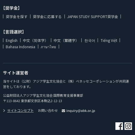
【奨学金】
奨学金を探す
奨学金に応募する
JAPAN STUDY SUPPORT奨学金
【言語選択】
English
中文（简体字）
中文（繁體字）
한국어
Tiếng Việt
Bahasa Indonesia
ภาษาไทย
サイト運営者
当サイトは（公財）アジア学生文化協会と（株）ベネッセコーポレーションが共同運
営をしております。
公益財団法人アジア学生文化協会 国際教育支援事業部
〒113-8642 東京都文京区本駒込2-12-13
サイトコンセプト
お問い合わせ