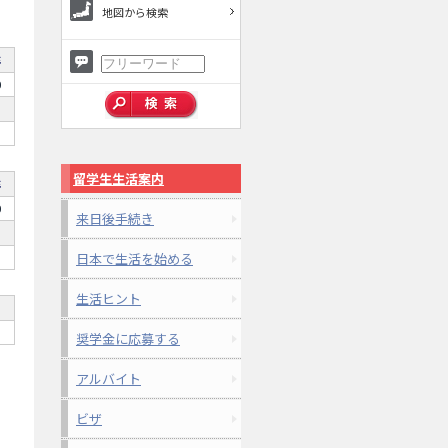
地図から検索
年
0
留学生生活案内
年
0
来日後手続き
日本で生活を始める
生活ヒント
奨学金に応募する
アルバイト
ビザ