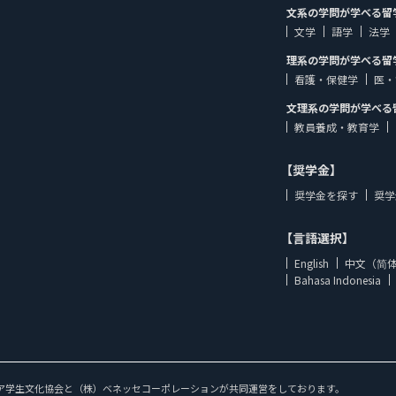
文系の学問が学べる留
文学
語学
法学
理系の学問が学べる留
看護・保健学
医・
文理系の学問が学べる
教員養成・教育学
【奨学金】
奨学金を探す
奨学
【言語選択】
English
中文（简
Bahasa Indonesia
ア学生文化協会と（株）ベネッセコーポレーションが共同運営をしております。