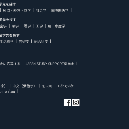
学先を探す
経済・経営・商学
社会学
国際関係学
学先を探す
歯学
薬学
理学
工学
農・水産学
留学先を探す
生活科学
芸術学
総合科学
金に応募する
JAPAN STUDY SUPPORT奨学金
体字）
中文（繁體字）
한국어
Tiếng Việt
ภาษาไทย