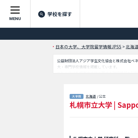
学校を探す
MENU
日本の大学、大学院留学情報JPSS
>
北海
公益財団法人アジア学生文化協会と株式会社ベネッセ
大・専門学校情報を掲載しています。
こちらでは札幌市立大学に関する詳細情報を記
留学生に必要な情報を掲載しているので是非ご
北海道
/ 公立
札幌市立大学
|
Sappo