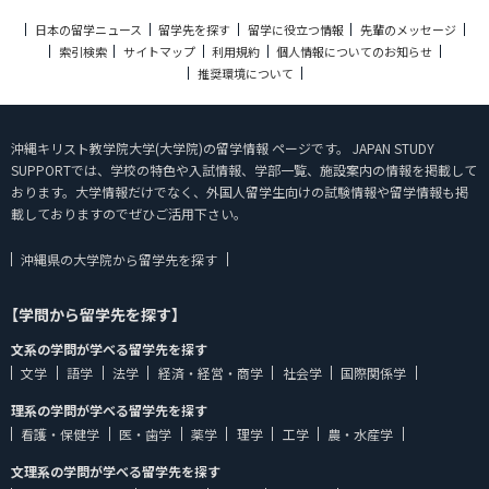
日本の留学ニュース
留学先を探す
留学に役立つ情報
先輩のメッセージ
索引検索
サイトマップ
利用規約
個人情報についてのお知らせ
推奨環境について
沖縄キリスト教学院大学(大学院)の留学情報 ページです。 JAPAN STUDY
SUPPORTでは、学校の特色や入試情報、学部一覧、施設案内の情報を掲載して
おります。大学情報だけでなく、外国人留学生向けの試験情報や留学情報も掲
載しておりますのでぜひご活用下さい。
沖縄県の大学院から留学先を探す
【学問から留学先を探す】
文系の学問が学べる留学先を探す
文学
語学
法学
経済・経営・商学
社会学
国際関係学
理系の学問が学べる留学先を探す
看護・保健学
医・歯学
薬学
理学
工学
農・水産学
文理系の学問が学べる留学先を探す