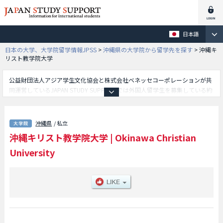
日本語
日本の大学、大学院留学情報JPSS
>
沖縄県の大学院から留学先を探す
>
沖縄キ
リスト教学院大学
公益財団法人アジア学生文化協会と株式会社ベネッセコーポレーションが共
同運営しているJAPAN STUDY SUPPORTでは外国人留学生を募集している約
1,300校の大学・大学院・短大・専門学校情報を掲載しています。
こちらでは沖縄キリスト教学院大学に関する詳細情報を記載しており、等、
研究科別情報や、募集定員や合格者数など入試情報、施設案内、アクセスな
沖縄県
/ 私立
ど外国人留学生に必要な情報を掲載しているので是非ご利用ください。
沖縄キリスト教学院大学
|
Okinawa Christian
University