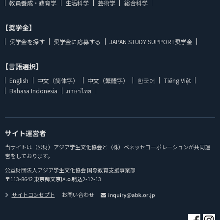
教員養成・教育学
生活科学
芸術学
総合科学
【奨学金】
奨学金を探す
奨学金に応募する
JAPAN STUDY SUPPORT奨学金
【言語選択】
English
中文（简体字）
中文（繁體字）
한국어
Tiếng Việt
Bahasa Indonesia
ภาษาไทย
サイト運営者
当サイトは（公財）アジア学生文化協会と（株）ベネッセコーポレーションが共同運
営をしております。
公益財団法人アジア学生文化協会 国際教育支援事業部
〒113-8642 東京都文京区本駒込2-12-13
サイトコンセプト
お問い合わせ