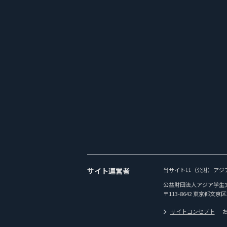
サイト運営者
当サイトは（公財）アジ
公益財団法人アジア学生
〒113-8642 東京都文京区
サイトコンセプト