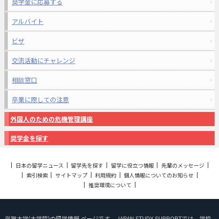
奨学金に応募する
アルバイト
ビザ
交流活動にチャレンジ
相談窓口
卒業に際しての注意
外国人のための危機管理講座
奨学金を探す
日本の留学ニュース
留学先を探す
留学に役立つ情報
先輩のメッセージ
索引検索
サイトマップ
利用規約
個人情報についてのお知らせ
推奨環境について
滋賀大学(大学院)の留学情報 ページです。 JAPAN STUDY SUPPORTでは、学校