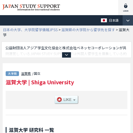
日本語
日本の大学、大学院留学情報JPSS
>
滋賀県の大学院から留学先を探す
>
滋賀大
学
公益財団法人アジア学生文化協会と株式会社ベネッセコーポレーションが共
同運営しているJAPAN STUDY SUPPORTでは外国人留学生を募集している約
1,300校の大学・大学院・短大・専門学校情報を掲載しています。
こちらでは滋賀大学に関する詳細情報を記載しており、教育学研究科や経済
学研究科やデータサイエンス研究科等、研究科別情報や、募集定員や合格者
滋賀県
/ 国立
数など入試情報、施設案内、アクセスなど外国人留学生に必要な情報を掲載
滋賀大学
|
Shiga University
しているので是非ご利用ください。
滋賀大学 研究科 一覧