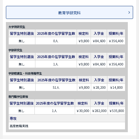
教育学研究科
大学院研究生
留学生特別選抜
2025年度の在学留学生数
検定料
入学金
授業料/年
無し
0人
￥9,800
￥84,600
￥356,400
学部研究生
留学生特別選抜
2025年度の在学留学生数
検定料
入学金
授業料/年
無し
1人
￥9,800
￥84,600
￥356,400
学部聴講生・科目等履修生
留学生特別選抜
2025年度の在学留学生数
検定料
入学金
授業料/年
無し
51人
￥9,800
￥28,200
￥14,800
専門職学位課程
留学生特別選抜
2025年度の在学留学生数
検定料
入学金
授業料/年
無し
1人
￥30,000
￥282,000
￥535,800
専攻
高度教職実践