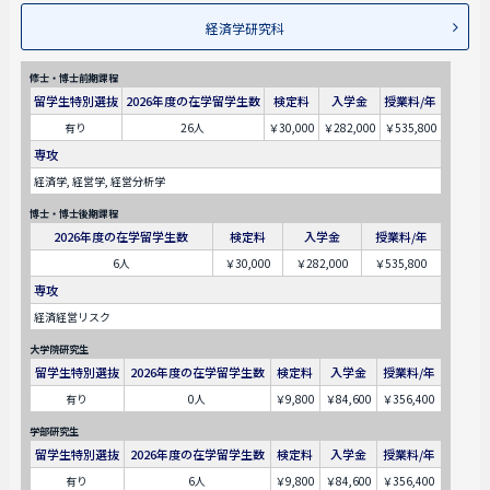
経済学研究科
修士・博士前期課程
留学生特別選抜
2026年度の在学留学生数
検定料
入学金
授業料/年
有り
26人
￥30,000
￥282,000
￥535,800
専攻
経済学, 経営学, 経営分析学
博士・博士後期課程
2026年度の在学留学生数
検定料
入学金
授業料/年
6人
￥30,000
￥282,000
￥535,800
専攻
経済経営リスク
大学院研究生
留学生特別選抜
2026年度の在学留学生数
検定料
入学金
授業料/年
有り
0人
￥9,800
￥84,600
￥356,400
学部研究生
留学生特別選抜
2026年度の在学留学生数
検定料
入学金
授業料/年
有り
6人
￥9,800
￥84,600
￥356,400