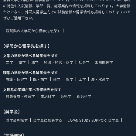
の特色や入試情報、学部一覧、施設案内の情報を掲載しております。大学情報
だけでなく、外国人留学生向けの試験情報や留学情報も掲載しておりますので
ぜひご活用下さい。
滋賀県の大学院から留学先を探す
【学問から留学先を探す】
文系の学問が学べる留学先を探す
文学
語学
法学
経済・経営・商学
社会学
国際関係学
理系の学問が学べる留学先を探す
看護・保健学
医・歯学
薬学
理学
工学
農・水産学
文理系の学問が学べる留学先を探す
教員養成・教育学
生活科学
芸術学
総合科学
【奨学金】
奨学金を探す
奨学金に応募する
JAPAN STUDY SUPPORT奨学金
【言語選択】