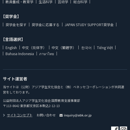
教員養成・教育学
生活科学
芸術学
総合科学
【奨学金】
奨学金を探す
奨学金に応募する
JAPAN STUDY SUPPORT奨学金
【言語選択】
English
中文（简体字）
中文（繁體字）
한국어
Tiếng Việt
Bahasa Indonesia
ภาษาไทย
サイト運営者
当サイトは（公財）アジア学生文化協会と（株）ベネッセコーポレーションが共同運
営をしております。
公益財団法人アジア学生文化協会 国際教育支援事業部
〒113-8642 東京都文京区本駒込2-12-13
サイトコンセプト
お問い合わせ