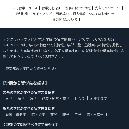
日本の留学ニュース
留学先を探す
留学に役立つ情報
先輩のメッセージ
索引検索
サイトマップ
利用規約
個人情報についてのお知らせ
推奨環境について
デジタルハリウッド大学(大学院)の留学情報 ページです。 JAPAN STUDY
SUPPORTでは、学校の特色や入試情報、学部一覧、施設案内の情報を掲載して
おります。大学情報だけでなく、外国人留学生向けの試験情報や留学情報も掲
載しておりますのでぜひご活用下さい。
東京都の大学院から留学先を探す
【学問から留学先を探す】
文系の学問が学べる留学先を探す
文学
語学
法学
経済・経営・商学
社会学
国際関係学
理系の学問が学べる留学先を探す
看護・保健学
医・歯学
薬学
理学
工学
農・水産学
文理系の学問が学べる留学先を探す