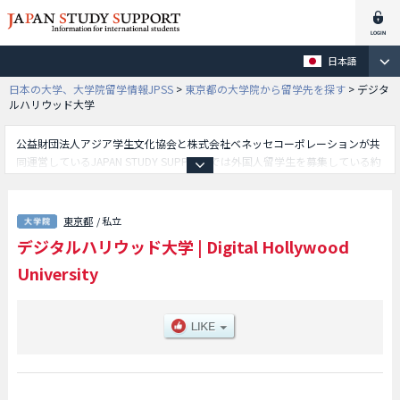
日本語
日本の大学、大学院留学情報JPSS
>
東京都の大学院から留学先を探す
>
デジタ
ルハリウッド大学
公益財団法人アジア学生文化協会と株式会社ベネッセコーポレーションが共
同運営しているJAPAN STUDY SUPPORTでは外国人留学生を募集している約
1,300校の大学・大学院・短大・専門学校情報を掲載しています。
こちらではデジタルハリウッド大学に関する詳細情報を記載しており、等、
研究科別情報や、募集定員や合格者数など入試情報、施設案内、アクセスな
東京都
/ 私立
ど外国人留学生に必要な情報を掲載しているので是非ご利用ください。
デジタルハリウッド大学
|
Digital Hollywood
University