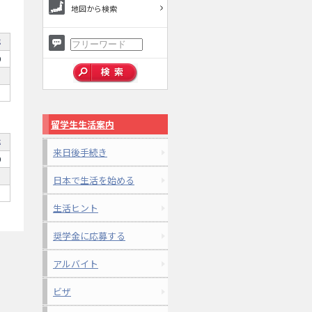
地図から検索
年
0
留学生生活案内
年
来日後手続き
0
日本で生活を始める
生活ヒント
奨学金に応募する
アルバイト
ビザ