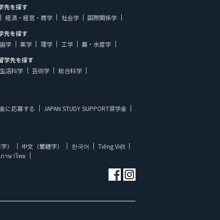
学先を探す
経済・経営・商学
社会学
国際関係学
学先を探す
歯学
薬学
理学
工学
農・水産学
留学先を探す
生活科学
芸術学
総合科学
金に応募する
JAPAN STUDY SUPPORT奨学金
体字）
中文（繁體字）
한국어
Tiếng Việt
ภาษาไทย