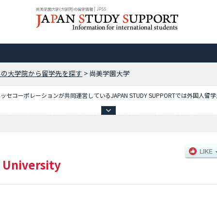
尚美学園大学(大学院)の留学情報 | JPSS
県の大学院から留学先を探す
>
尚美学園大学
コーポレーションが共同運営しているJAPAN STUDY SUPPORTでは外国人留
載しており、総合政策研究科や芸術情報研究科等、研究科別情報や、募集定員や合格
ご利用ください。
 University