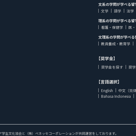
文系の学問が学べる留
文学
語学
法学
理系の学問が学べる留
看護・保健学
医・
文理系の学問が学べる
教員養成・教育学
【奨学金】
奨学金を探す
奨学
【言語選択】
English
中文（简
Bahasa Indonesia
ア学生文化協会と（株）ベネッセコーポレーションが共同運営をしております。