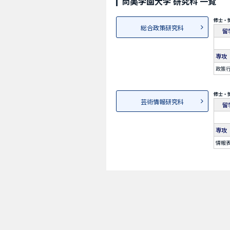
尚美学園大学 研究科 一覧
修士・
総合政策研究科
留
専攻
政策
修士・
芸術情報研究科
留
専攻
情報表