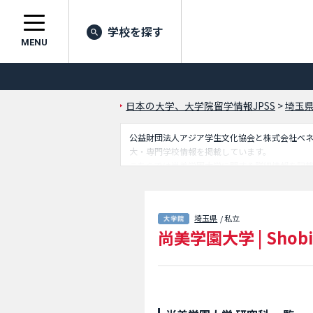
学校を探す
MENU
日本の大学、大学院留学情報JPSS
>
埼玉
公益財団法人アジア学生文化協会と株式会社ベネッセ
大・専門学校情報を掲載しています。
こちらでは尚美学園大学に関する詳細情報を記
人留学生に必要な情報を掲載しているので是非
埼玉県
/ 私立
尚美学園大学
|
Shobi