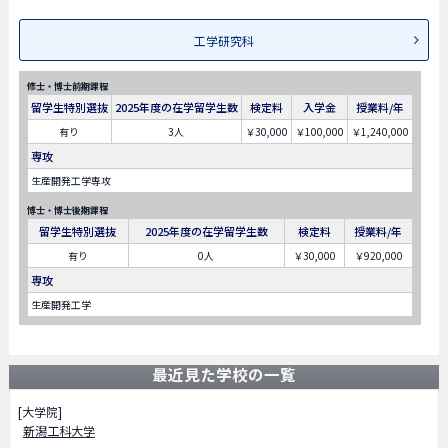
工学研究科
修士・博士前期課程
留学生特別選抜
2025年度の在学留学生数
検定料
入学金
授業料/年
有り
3人
￥30,000
￥100,000
￥1,240,000
専攻
生産開発工学専攻
博士・博士後期課程
留学生特別選抜
2025年度の在学留学生数
検定料
授業料/年
有り
0人
￥30,000
￥920,000
専攻
生産開発工学
最近見た学校の一覧
[大学院]
新潟工科大学