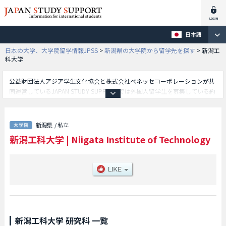
日本語
日本の大学、大学院留学情報JPSS
>
新潟県の大学院から留学先を探す
>
新潟工
科大学
公益財団法人アジア学生文化協会と株式会社ベネッセコーポレーションが共
同運営しているJAPAN STUDY SUPPORTでは外国人留学生を募集している約
1,300校の大学・大学院・短大・専門学校情報を掲載しています。
こちらでは新潟工科大学に関する詳細情報を記載しており、工学研究科等、
研究科別情報や、募集定員や合格者数など入試情報、施設案内、アクセスな
新潟県
/ 私立
ど外国人留学生に必要な情報を掲載しているので是非ご利用ください。
新潟工科大学
|
Niigata Institute of Technology
新潟工科大学 研究科 一覧