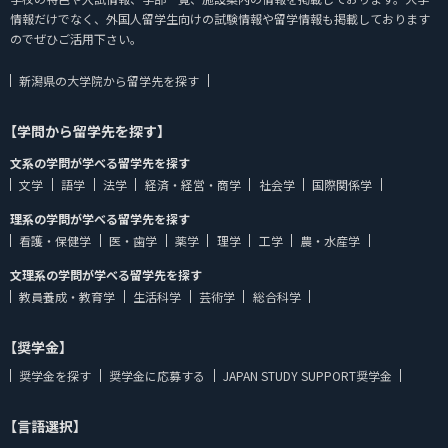
情報だけでなく、外国人留学生向けの試験情報や留学情報も掲載しております
のでぜひご活用下さい。
新潟県の大学院から留学先を探す
【学問から留学先を探す】
文系の学問が学べる留学先を探す
文学
語学
法学
経済・経営・商学
社会学
国際関係学
理系の学問が学べる留学先を探す
看護・保健学
医・歯学
薬学
理学
工学
農・水産学
文理系の学問が学べる留学先を探す
教員養成・教育学
生活科学
芸術学
総合科学
【奨学金】
奨学金を探す
奨学金に応募する
JAPAN STUDY SUPPORT奨学金
【言語選択】