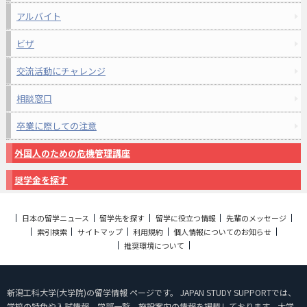
アルバイト
ビザ
交流活動にチャレンジ
相談窓口
卒業に際しての注意
外国人のための危機管理講座
奨学金を探す
日本の留学ニュース
留学先を探す
留学に役立つ情報
先輩のメッセージ
索引検索
サイトマップ
利用規約
個人情報についてのお知らせ
推奨環境について
新潟工科大学(大学院)の留学情報 ページです。 JAPAN STUDY SUPPORTでは、
学校の特色や入試情報、学部一覧、施設案内の情報を掲載しております。大学