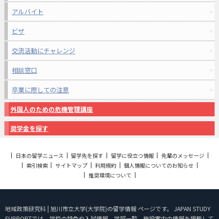
アルバイト
ビザ
交流活動にチャレンジ
相談窓口
卒業に際しての注意
外国人のための危機管理講座
奨学金を探す
日本の留学ニュース
留学先を探す
留学に役立つ情報
先輩のメッセージ
索引検索
サイトマップ
利用規約
個人情報についてのお知らせ
推奨環境について
地域政策研究科 | 旭川市立大学(大学院)の留学情報 ページです。 JAPAN STUDY
SUPPORTでは、学校の特色や入試情報、学部一覧、施設案内の情報を掲載して