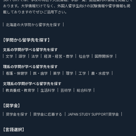
おります。大学情報だけでなく、外国人留学生向けの試験情報や留学情報も掲
載しておりますのでぜひご活用下さい。
北海道の大学院から留学先を探す
【学問から留学先を探す】
文系の学問が学べる留学先を探す
文学
語学
法学
経済・経営・商学
社会学
国際関係学
理系の学問が学べる留学先を探す
看護・保健学
医・歯学
薬学
理学
工学
農・水産学
文理系の学問が学べる留学先を探す
教員養成・教育学
生活科学
芸術学
総合科学
【奨学金】
奨学金を探す
奨学金に応募する
JAPAN STUDY SUPPORT奨学金
【言語選択】