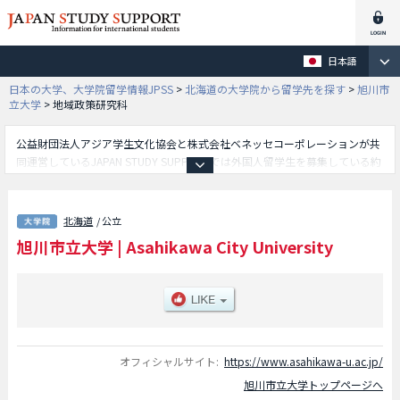
日本語
日本の大学、大学院留学情報JPSS
>
北海道の大学院から留学先を探す
>
旭川市
立大学
>
地域政策研究科
公益財団法人アジア学生文化協会と株式会社ベネッセコーポレーションが共
同運営しているJAPAN STUDY SUPPORTでは外国人留学生を募集している約
1,300校の大学・大学院・短大・専門学校情報を掲載しています。
こちらでは旭川市立大学に関する詳細情報を記載しており、地域政策研究科
等、研究科別情報や、募集定員や合格者数など入試情報、施設案内、アクセ
北海道
/ 公立
スなど外国人留学生に必要な情報を掲載しているので是非ご利用ください。
旭川市立大学
|
Asahikawa City University
オフィシャルサイト:
https://www.asahikawa-u.ac.jp/
旭川市立大学トップページへ