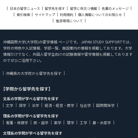
日本の留学ニュース
留学先を探す
留学に役立つ情報
先輩のメッセージ
索引検索
サイトマップ
利用規約
個人情報についてのお知らせ
推奨環境について
沖縄国際大学(大学院)の留学情報 ページです。 JAPAN STUDY SUPPORTでは、
学校の特色や入試情報、学部一覧、施設案内の情報を掲載しております。大学
情報だけでなく、外国人留学生向けの試験情報や留学情報も掲載しております
のでぜひご活用下さい。
沖縄県の大学院から留学先を探す
【学問から留学先を探す】
文系の学問が学べる留学先を探す
文学
語学
法学
経済・経営・商学
社会学
国際関係学
理系の学問が学べる留学先を探す
看護・保健学
医・歯学
薬学
理学
工学
農・水産学
文理系の学問が学べる留学先を探す