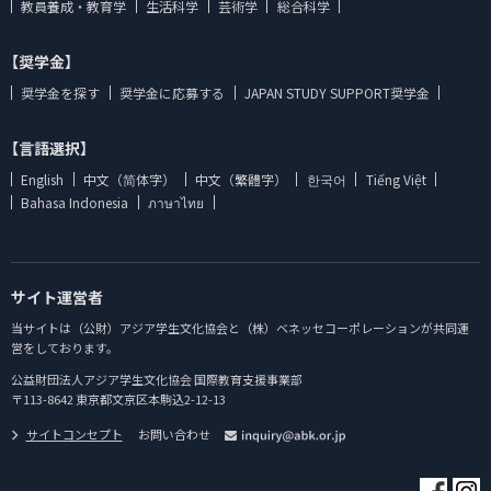
教員養成・教育学
生活科学
芸術学
総合科学
【奨学金】
奨学金を探す
奨学金に応募する
JAPAN STUDY SUPPORT奨学金
【言語選択】
English
中文（简体字）
中文（繁體字）
한국어
Tiếng Việt
Bahasa Indonesia
ภาษาไทย
サイト運営者
当サイトは（公財）アジア学生文化協会と（株）ベネッセコーポレーションが共同運
営をしております。
公益財団法人アジア学生文化協会 国際教育支援事業部
〒113-8642 東京都文京区本駒込2-12-13
サイトコンセプト
お問い合わせ