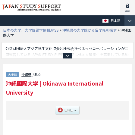
日本語
日本の大学、大学院留学情報JPSS
>
沖縄県の大学院から留学先を探す
>
沖縄国
際大学
公益財団法人アジア学生文化協会と株式会社ベネッセコーポレーションが共
同運営しているJAPAN STUDY SUPPORTでは外国人留学生を募集している約
1,300校の大学・大学院・短大・専門学校情報を掲載しています。
こちらでは沖縄国際大学に関する詳細情報を記載しており、等、研究科別情
報や、募集定員や合格者数など入試情報、施設案内、アクセスなど外国人留
沖縄県
/ 私立
学生に必要な情報を掲載しているので是非ご利用ください。
沖縄国際大学
|
Okinawa International
University