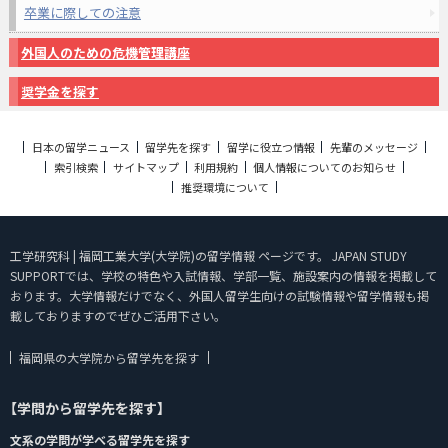
卒業に際しての注意
外国人のための危機管理講座
奨学金を探す
日本の留学ニュース
留学先を探す
留学に役立つ情報
先輩のメッセージ
索引検索
サイトマップ
利用規約
個人情報についてのお知らせ
推奨環境について
工学研究科 | 福岡工業大学(大学院)の留学情報 ページです。 JAPAN STUDY
SUPPORTでは、学校の特色や入試情報、学部一覧、施設案内の情報を掲載して
おります。大学情報だけでなく、外国人留学生向けの試験情報や留学情報も掲
載しておりますのでぜひご活用下さい。
福岡県の大学院から留学先を探す
【学問から留学先を探す】
文系の学問が学べる留学先を探す