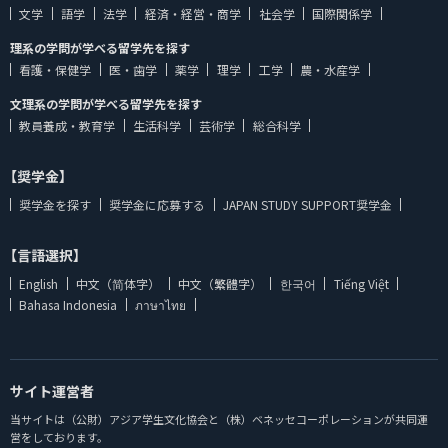
文学
語学
法学
経済・経営・商学
社会学
国際関係学
理系の学問が学べる留学先を探す
看護・保健学
医・歯学
薬学
理学
工学
農・水産学
文理系の学問が学べる留学先を探す
教員養成・教育学
生活科学
芸術学
総合科学
【奨学金】
奨学金を探す
奨学金に応募する
JAPAN STUDY SUPPORT奨学金
【言語選択】
English
中文（简体字）
中文（繁體字）
한국어
Tiếng Việt
Bahasa Indonesia
ภาษาไทย
サイト運営者
当サイトは（公財）アジア学生文化協会と（株）ベネッセコーポレーションが共同運
営をしております。