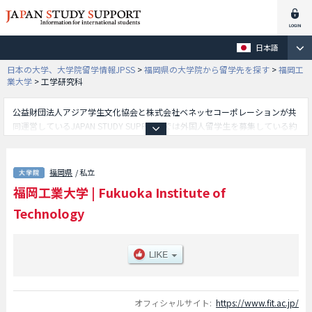
日本語
日本の大学、大学院留学情報JPSS
>
福岡県の大学院から留学先を探す
>
福岡工
業大学
>
工学研究科
公益財団法人アジア学生文化協会と株式会社ベネッセコーポレーションが共
同運営しているJAPAN STUDY SUPPORTでは外国人留学生を募集している約
1,300校の大学・大学院・短大・専門学校情報を掲載しています。
こちらでは福岡工業大学に関する詳細情報を記載しており、工学研究科や社
会環境学研究科等、研究科別情報や、募集定員や合格者数など入試情報、施
福岡県
/ 私立
設案内、アクセスなど外国人留学生に必要な情報を掲載しているので是非ご
福岡工業大学
|
Fukuoka Institute of
利用ください。
Technology
オフィシャルサイト:
https://www.fit.ac.jp/