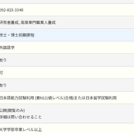
092-823-3348
研究者養成, 高度専門職業人養成
修士・博士前期課程
外国語学
有り
可
有り
日本語能力試験利用 (要N1(1級レベル)合格)または日本留学試験利用
公開(閲覧のみ)
詳細は問い合わせること
大学学部卒業レベル以上