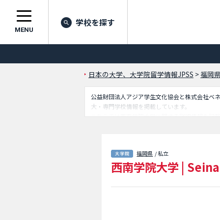
学校を探す
MENU
日本の大学、大学院留学情報JPSS
>
福岡
公益財団法人アジア学生文化協会と株式会社ベネッセ
大・専門学校情報を掲載しています。
こちらでは西南学院大学に関する詳細情報を記
別情報や、募集定員や合格者数など入試情報、
福岡県
/ 私立
西南学院大学
|
Seina