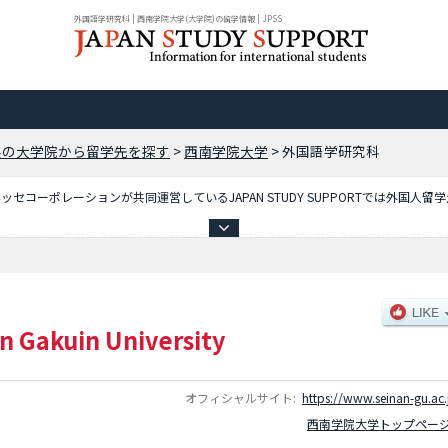
外国語学研究科 | 西南学院大学(大学院)の留学情報 | JPSS
県の大学院から留学先を探す
>
西南学院大学
>
外国語学研究科
コーポレーションが共同運営しているJAPAN STUDY SUPPORTでは外国人留
載しており、法学研究科や経営学研究科や経済学研究科や神学研究科や人間科学研究
施設案内、アクセスなど外国人留学生に必要な情報を掲載しているので是非ご利用く
n Gakuin University
オフィシャルサイト:
https://www.seinan-gu.ac.
西南学院大学トップペー