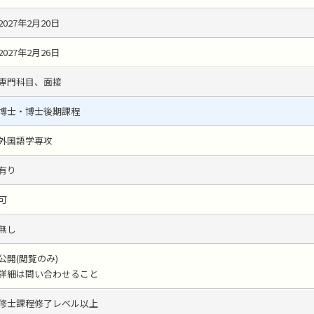
2027年2月20日
2027年2月26日
専門科目、面接
博士・博士後期課程
外国語学専攻
有り
可
無し
公開(閲覧のみ)
詳細は問い合わせること
修士課程修了レベル以上