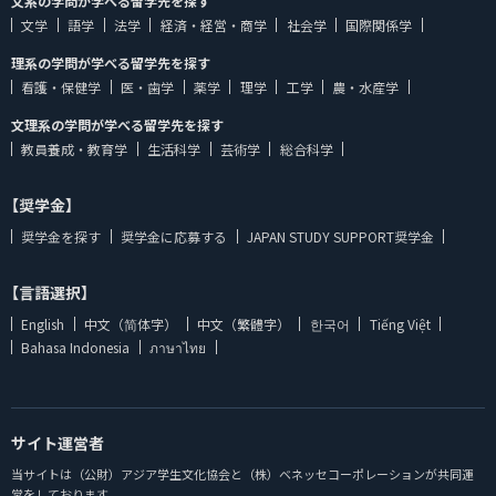
文系の学問が学べる留学先を探す
文学
語学
法学
経済・経営・商学
社会学
国際関係学
理系の学問が学べる留学先を探す
看護・保健学
医・歯学
薬学
理学
工学
農・水産学
文理系の学問が学べる留学先を探す
教員養成・教育学
生活科学
芸術学
総合科学
【奨学金】
奨学金を探す
奨学金に応募する
JAPAN STUDY SUPPORT奨学金
【言語選択】
English
中文（简体字）
中文（繁體字）
한국어
Tiếng Việt
Bahasa Indonesia
ภาษาไทย
サイト運営者
当サイトは（公財）アジア学生文化協会と（株）ベネッセコーポレーションが共同運
営をしております。