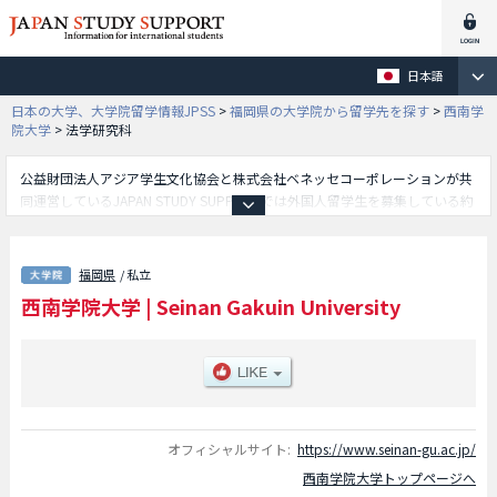
日本語
日本の大学、大学院留学情報JPSS
>
福岡県の大学院から留学先を探す
>
西南学
院大学
>
法学研究科
公益財団法人アジア学生文化協会と株式会社ベネッセコーポレーションが共
同運営しているJAPAN STUDY SUPPORTでは外国人留学生を募集している約
1,300校の大学・大学院・短大・専門学校情報を掲載しています。
こちらでは西南学院大学に関する詳細情報を記載しており、法学研究科や経
営学研究科や経済学研究科や神学研究科や人間科学研究科や国際文化研究科
福岡県
/ 私立
や外国語学研究科等、研究科別情報や、募集定員や合格者数など入試情報、
西南学院大学
|
Seinan Gakuin University
施設案内、アクセスなど外国人留学生に必要な情報を掲載しているので是非
ご利用ください。
オフィシャルサイト:
https://www.seinan-gu.ac.jp/
西南学院大学トップページへ