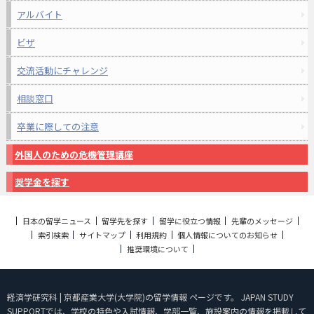
アルバイト
ビザ
交流活動にチャレンジ
相談窓口
卒業に際しての注意
外国人のための危機管理講座
奨学金を探す
日本の留学ニュース
留学先を探す
留学に役立つ情報
先輩のメッセージ
索引検索
サイトマップ
利用規約
個人情報についてのお知らせ
推奨環境について
経済学研究科 | 京都産業大学(大学院)の留学情報 ページです。 JAPAN STUDY
SUPPORTでは、学校の特色や入試情報、学部一覧、施設案内の情報を掲載して