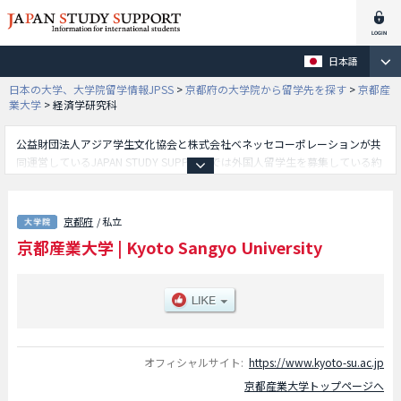
日本語
日本の大学、大学院留学情報JPSS
>
京都府の大学院から留学先を探す
>
京都産
業大学
>
経済学研究科
公益財団法人アジア学生文化協会と株式会社ベネッセコーポレーションが共
同運営しているJAPAN STUDY SUPPORTでは外国人留学生を募集している約
1,300校の大学・大学院・短大・専門学校情報を掲載しています。
こちらでは京都産業大学に関する詳細情報を記載しており、経済学研究科や
理学研究科や法学研究科や外国語学研究科やマネジメント研究科や先端情報
京都府
/ 私立
学研究科や生命科学研究科や現代社会学研究科等、研究科別情報や、募集定
京都産業大学
|
Kyoto Sangyo University
員や合格者数など入試情報、施設案内、アクセスなど外国人留学生に必要な
情報を掲載しているので是非ご利用ください。
オフィシャルサイト:
https://www.kyoto-su.ac.jp
京都産業大学トップページへ