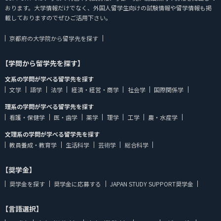
おります。大学情報だけでなく、外国人留学生向けの試験情報や留学情報も掲
載しておりますのでぜひご活用下さい。
京都府の大学院から留学先を探す
【学問から留学先を探す】
文系の学問が学べる留学先を探す
文学
語学
法学
経済・経営・商学
社会学
国際関係学
理系の学問が学べる留学先を探す
看護・保健学
医・歯学
薬学
理学
工学
農・水産学
文理系の学問が学べる留学先を探す
教員養成・教育学
生活科学
芸術学
総合科学
【奨学金】
奨学金を探す
奨学金に応募する
JAPAN STUDY SUPPORT奨学金
【言語選択】