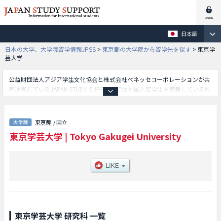
日本語
日本の大学、大学院留学情報JPSS
>
東京都の大学院から留学先を探す
>
東京学
芸大学
公益財団法人アジア学生文化協会と株式会社ベネッセコーポレーションが共
同運営しているJAPAN STUDY SUPPORTでは外国人留学生を募集している約
1,300校の大学・大学院・短大・専門学校情報を掲載しています。
こちらでは東京学芸大学に関する詳細情報を記載しており、教育学研究科や
大学院連合学校教育学研究科（博士課程）等、研究科別情報や、募集定員や
東京都
/ 国立
合格者数など入試情報、施設案内、アクセスなど外国人留学生に必要な情報
東京学芸大学
|
Tokyo Gakugei University
を掲載しているので是非ご利用ください。
東京学芸大学 研究科 一覧