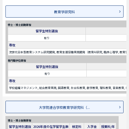
教育学研究科
修士・博士前期課程
留学生特別選抜
有り
専攻
次世代日本型教育システム研究開発, 教育支援協働実践開発（教育AI研究, 臨床心理学, 教育
専門職学位課程
留学生特別選抜
有り
専攻
学校組織マネジメント, 総合教育実践, 国語教育, 社会科教育, 数学教育, 理科教育, 音楽教育, 
大学院連合学校教育学研究科（...
博士・博士後期課程
留学生特別選抜
2026年度の在学留学生数
検定料
入学金
授業料/年