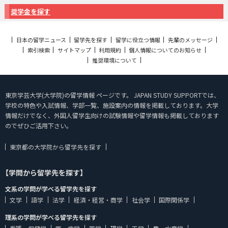
奨学金を探す
日本の留学ニュース
留学先を探す
留学に役立つ情報
先輩のメッセージ
索引検索
サイトマップ
利用規約
個人情報についてのお知らせ
推奨環境について
東京学芸大学(大学院)の留学情報 ページです。 JAPAN STUDY SUPPORTでは、
学校の特色や入試情報、学部一覧、施設案内の情報を掲載しております。大学
情報だけでなく、外国人留学生向けの試験情報や留学情報も掲載しております
のでぜひご活用下さい。
東京都の大学院から留学先を探す
【学問から留学先を探す】
文系の学問が学べる留学先を探す
文学
語学
法学
経済・経営・商学
社会学
国際関係学
理系の学問が学べる留学先を探す