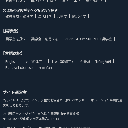
看護・保健学
医・歯学
薬学
理学
工学
農・水産学
文理系の学問が学べる留学先を探す
教員養成・教育学
生活科学
芸術学
総合科学
【奨学金】
奨学金を探す
奨学金に応募する
JAPAN STUDY SUPPORT奨学金
【言語選択】
English
中文（简体字）
中文（繁體字）
한국어
Tiếng Việt
Bahasa Indonesia
ภาษาไทย
サイト運営者
当サイトは（公財）アジア学生文化協会と（株）ベネッセコーポレーションが共同運
営をしております。
公益財団法人アジア学生文化協会 国際教育支援事業部
〒113-8642 東京都文京区本駒込2-12-13
サイトコンセプト
お問い合わせ