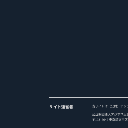
サイト運営者
当サイトは（公財）アジ
公益財団法人アジア学生
〒113-8642 東京都文京区