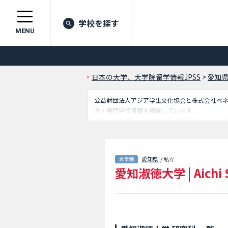
学校を探す
MENU
日本の大学、大学院留学情報JPSS
>
愛知
公益財団法人アジア学生文化協会と株式会社ベネッセ
大・専門学校情報を掲載しています。
こちらでは愛知淑徳大学に関する詳細情報を記
究科や健康栄養科学研究科等、研究科別情報や
愛知県
/ 私立
愛知淑徳大学
|
Aichi