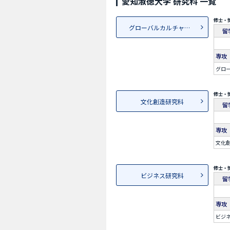
愛知淑徳大学 研究科 一覧
修士・
グローバルカルチャー・コミュ...
留
専攻
グロ
修士・
文化創造研究科
留
専攻
文化
修士・
ビジネス研究科
留
専攻
ビジ