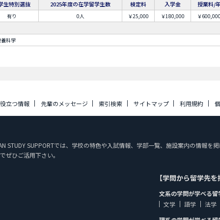
学生特別選抜
2025年度の在学留学生数
検定料
入学金
授業料/
有り
0人
￥25,000
￥180,000
￥600,00
栄養科学
に役立つ情報
先輩のメッセージ
索引検索
サイトマップ
利用規約
PAN STUDY SUPPORTでは、学校の特色や入試情報、学部一覧、施設案内の情
でぜひご活用下さい。
【学問から留学先を
文系の学問が学べる留
文学
語学
法学
理系の学問が学べる留