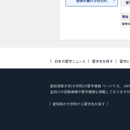
健康栄養科学研究科
留
専攻
健康
日本の留学ニュース
留学先を探す
留学
愛知淑徳大学(大学院)の留学情報 ページです。 JA
生向けの試験情報や留学情報も掲載しておりますの
愛知県の大学院から留学先を探す