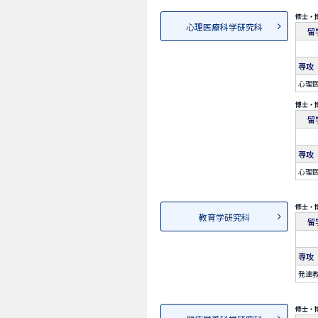
修士・
心理医療科学研究科
留
専攻
心理
博士・
留
専攻
心理
修士・
教育学研究科
留
専攻
発達
修士・