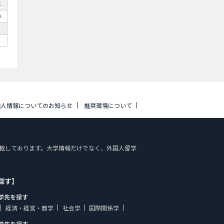
年
0
個人情報についてのお知らせ
推奨環境について
報を掲載しております。大学情報だけでなく、外国人留学
探す】
学先を探す
経済・経営・商学
社会学
国際関係学
学先を探す