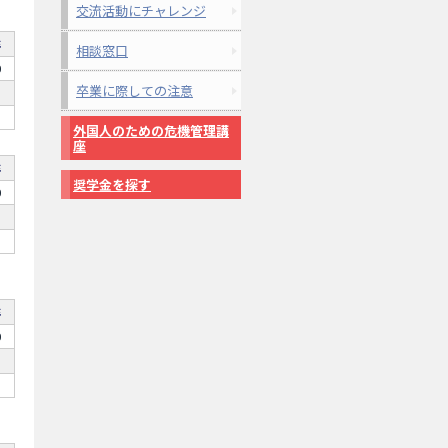
交流活動にチャレンジ
年
相談窓口
0
卒業に際しての注意
外国人のための危機管理講
座
年
奨学金を探す
0
年
0