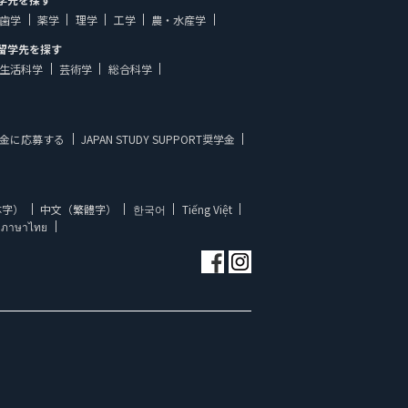
歯学
薬学
理学
工学
農・水産学
留学先を探す
生活科学
芸術学
総合科学
金に応募する
JAPAN STUDY SUPPORT奨学金
体字）
中文（繁體字）
한국어
Tiếng Việt
ภาษาไทย