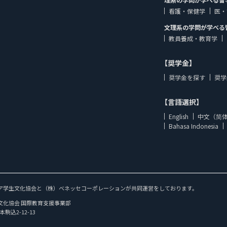
看護・保健学
医・
文理系の学問が学べる
教員養成・教育学
【奨学金】
奨学金を探す
奨学
【言語選択】
English
中文（简
Bahasa Indonesia
ア学生文化協会と（株）ベネッセコーポレーションが共同運営をしております。
文化協会 国際教育支援事業部
本駒込2-12-13