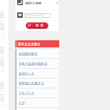
地図から検索
年
0
留学生生活案内
年
来日後手続き
0
日本で生活を始める
生活ヒント
奨学金に応募する
年
0
アルバイト
ビザ