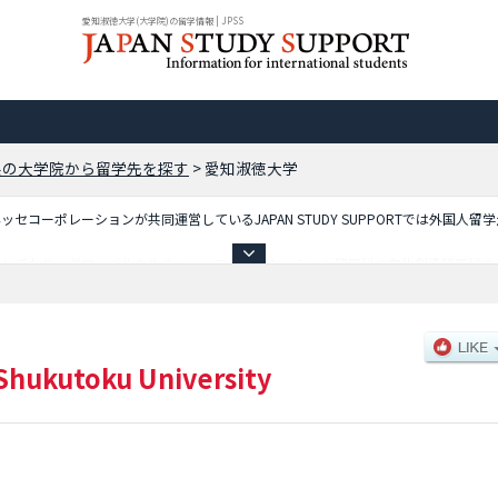
愛知淑徳大学(大学院)の留学情報 | JPSS
県の大学院から留学先を探す
>
愛知淑徳大学
コーポレーションが共同運営しているJAPAN STUDY SUPPORTでは外国人留
載しており、グローバルカルチャー・コミュニケーション研究科や文化創造研究科や
、募集定員や合格者数など入試情報、施設案内、アクセスなど外国人留学生に必要な
 Shukutoku University