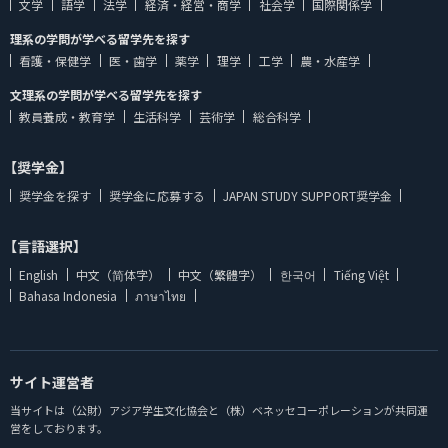
文学
語学
法学
経済・経営・商学
社会学
国際関係学
理系の学問が学べる留学先を探す
看護・保健学
医・歯学
薬学
理学
工学
農・水産学
文理系の学問が学べる留学先を探す
教員養成・教育学
生活科学
芸術学
総合科学
【奨学金】
奨学金を探す
奨学金に応募する
JAPAN STUDY SUPPORT奨学金
【言語選択】
English
中文（简体字）
中文（繁體字）
한국어
Tiếng Việt
Bahasa Indonesia
ภาษาไทย
サイト運営者
当サイトは（公財）アジア学生文化協会と（株）ベネッセコーポレーションが共同運
営をしております。