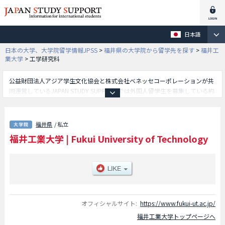
日本語
日本の大学、大学院留学情報JPSS
>
福井県の大学院から留学先を探す
>
福井工
業大学
>
工学研究科
公益財団法人アジア学生文化協会と株式会社ベネッセコーポレーションが共
同運営しているJAPAN STUDY SUPPORTでは外国人留学生を募集している約
1,300校の大学・大学院・短大・専門学校情報を掲載しています。
こちらでは福井工業大学に関する詳細情報を記載しており、工学研究科等、
研究科別情報や、募集定員や合格者数など入試情報、施設案内、アクセスな
福井県
/ 私立
ど外国人留学生に必要な情報を掲載しているので是非ご利用ください。
福井工業大学
|
Fukui University of Technology
オフィシャルサイト:
https://www.fukui-ut.ac.jp/
福井工業大学トップページへ