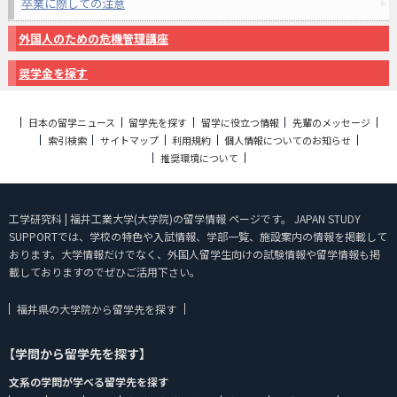
卒業に際しての注意
外国人のための危機管理講座
奨学金を探す
日本の留学ニュース
留学先を探す
留学に役立つ情報
先輩のメッセージ
索引検索
サイトマップ
利用規約
個人情報についてのお知らせ
推奨環境について
工学研究科 | 福井工業大学(大学院)の留学情報 ページです。 JAPAN STUDY
SUPPORTでは、学校の特色や入試情報、学部一覧、施設案内の情報を掲載して
おります。大学情報だけでなく、外国人留学生向けの試験情報や留学情報も掲
載しておりますのでぜひご活用下さい。
福井県の大学院から留学先を探す
【学問から留学先を探す】
文系の学問が学べる留学先を探す