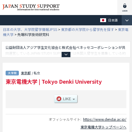
日本語
日本の大学、大学院留学情報JPSS
>
東京都の大学院から留学先を探す
>
東京電
機大学
>
先端科学技術研究科
公益財団法人アジア学生文化協会と株式会社ベネッセコーポレーションが共
同運営しているJAPAN STUDY SUPPORTでは外国人留学生を募集している約
1,300校の大学・大学院・短大・専門学校情報を掲載しています。
こちらでは東京電機大学に関する詳細情報を記載しており、工学研究科や理
工学研究科やシステムデザイン工学研究科や先端科学技術研究科や未来科学
東京都
/ 私立
研究科等、研究科別情報や、募集定員や合格者数など入試情報、施設案内、
東京電機大学
|
Tokyo Denki University
アクセスなど外国人留学生に必要な情報を掲載しているので是非ご利用くだ
さい。
オフィシャルサイト:
https://www.dendai.ac.jp/
東京電機大学トップページへ