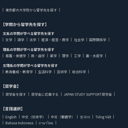
東京都の大学院から留学先を探す
【学問から留学先を探す】
文系の学問が学べる留学先を探す
文学
語学
法学
経済・経営・商学
社会学
国際関係学
理系の学問が学べる留学先を探す
看護・保健学
医・歯学
薬学
理学
工学
農・水産学
文理系の学問が学べる留学先を探す
教員養成・教育学
生活科学
芸術学
総合科学
【奨学金】
奨学金を探す
奨学金に応募する
JAPAN STUDY SUPPORT奨学金
【言語選択】
English
中文（简体字）
中文（繁體字）
한국어
Tiếng Việt
Bahasa Indonesia
ภาษาไทย