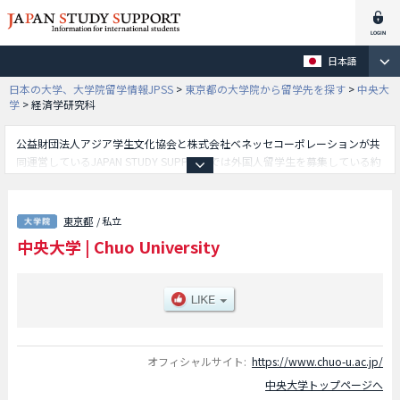
日本語
日本の大学、大学院留学情報JPSS
>
東京都の大学院から留学先を探す
>
中央大
学
>
経済学研究科
公益財団法人アジア学生文化協会と株式会社ベネッセコーポレーションが共
同運営しているJAPAN STUDY SUPPORTでは外国人留学生を募集している約
1,300校の大学・大学院・短大・専門学校情報を掲載しています。
こちらでは中央大学に関する詳細情報を記載しており、法学研究科や経済学
研究科や商学研究科や理工学研究科や文学研究科や総合政策研究科や大学
東京都
/ 私立
院 戦略経営研究科 （ビジネススクール）等、研究科別情報や、募集定員
中央大学
|
Chuo University
や合格者数など入試情報、施設案内、アクセスなど外国人留学生に必要な情
報を掲載しているので是非ご利用ください。
オフィシャルサイト:
https://www.chuo-u.ac.jp/
中央大学トップページへ