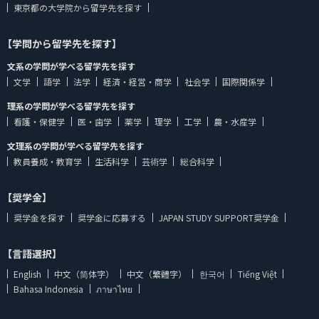
東京都の大学院から留学先を探す
【学問から留学先を探す】
文系の学問が学べる留学先を探す
文学
語学
法学
経済・経営・商学
社会学
国際関係学
理系の学問が学べる留学先を探す
看護・保健学
医・歯学
薬学
理学
工学
農・水産学
文理系の学問が学べる留学先を探す
教員養成・教育学
生活科学
芸術学
総合科学
【奨学金】
奨学金を探す
奨学金に応募する
JAPAN STUDY SUPPORT奨学金
【言語選択】
English
中文（简体字）
中文（繁體字）
한국어
Tiếng Việt
Bahasa Indonesia
ภาษาไทย