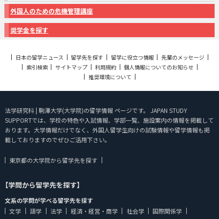
外国人のための危機管理講座
奨学金を探す
日本の留学ニュース
留学先を探す
留学に役立つ情報
先輩のメッセージ
索引検索
サイトマップ
利用規約
個人情報についてのお知らせ
推奨環境について
法学研究科 | 駒澤大学(大学院)の留学情報 ページです。 JAPAN STUDY
SUPPORTでは、学校の特色や入試情報、学部一覧、施設案内の情報を掲載して
おります。大学情報だけでなく、外国人留学生向けの試験情報や留学情報も掲
載しておりますのでぜひご活用下さい。
東京都の大学院から留学先を探す
【学問から留学先を探す】
文系の学問が学べる留学先を探す
文学
語学
法学
経済・経営・商学
社会学
国際関係学