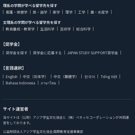
理系の学問が学べる留学先を探す
看護・保健学
医・歯学
薬学
理学
工学
農・水産学
文理系の学問が学べる留学先を探す
教員養成・教育学
生活科学
芸術学
総合科学
【奨学金】
奨学金を探す
奨学金に応募する
JAPAN STUDY SUPPORT奨学金
【言語選択】
English
中文（简体字）
中文（繁體字）
한국어
Tiếng Việt
Bahasa Indonesia
ภาษาไทย
サイト運営者
当サイトは（公財）アジア学生文化協会と（株）ベネッセコーポレーションが共同運
営をしております。
公益財団法人アジア学生文化協会 国際教育支援事業部