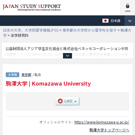
日本語
日本の大学、大学院留学情報JPSS
>
東京都の大学院から留学先を探す
>
駒澤大
学
>
法学研究科
公益財団法人アジア学生文化協会と株式会社ベネッセコーポレーションが共
同運営しているJAPAN STUDY SUPPORTでは外国人留学生を募集している約
1,300校の大学・大学院・短大・専門学校情報を掲載しています。
こちらでは駒澤大学に関する詳細情報を記載しており、人文科学研究科や経
済学研究科や商学研究科や法学研究科や経営学研究科や医療健康科学研究科
東京都
/ 私立
やグローバル・メディア研究科や仏教学研究科等、研究科別情報や、募集定
駒澤大学
|
Komazawa University
員や合格者数など入試情報、施設案内、アクセスなど外国人留学生に必要な
情報を掲載しているので是非ご利用ください。
オフィシャルサイト:
https://www.komazawa-u.ac.jp/
駒澤大学トップページへ