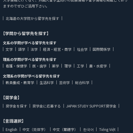
ますのでぜひご活用下さい。
北海道の大学院から留学先を探す
【学問から留学先を探す】
文系の学問が学べる留学先を探す
文学
語学
法学
経済・経営・商学
社会学
国際関係学
理系の学問が学べる留学先を探す
看護・保健学
医・歯学
薬学
理学
工学
農・水産学
文理系の学問が学べる留学先を探す
教員養成・教育学
生活科学
芸術学
総合科学
【奨学金】
奨学金を探す
奨学金に応募する
JAPAN STUDY SUPPORT奨学金
【言語選択】
English
中文（简体字）
中文（繁體字）
한국어
Tiếng Việt