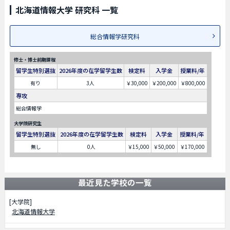
北海道情報大学 研究科 一覧
総合情報学研究科
修士・博士前期課程
留学生特別選抜
2026年度の在学留学生数
検定料
入学金
授業料/年
有り
3人
￥30,000
￥200,000
￥800,000
専攻
総合情報学
大学院研究生
留学生特別選抜
2026年度の在学留学生数
検定料
入学金
授業料/年
無し
0人
￥15,000
￥50,000
￥170,000
最近見た学校の一覧
[大学院]
北海道情報大学