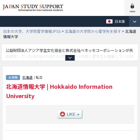
日本語
日本の大学、大学院留学情報JPSS
>
北海道の大学院から留学先を探す
>
北海道
情報大学
公益財団法人アジア学生文化協会と株式会社ベネッセコーポレーションが共
同運営しているJAPAN STUDY SUPPORTでは外国人留学生を募集している約
1,300校の大学・大学院・短大・専門学校情報を掲載しています。
こちらでは北海道情報大学に関する詳細情報を記載しており、総合情報学研
究科等、研究科別情報や、募集定員や合格者数など入試情報、施設案内、ア
北海道
/ 私立
クセスなど外国人留学生に必要な情報を掲載しているので是非ご利用くださ
北海道情報大学
|
Hokkaido Information
い。
University