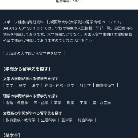
推奨環境について
スポーツ健康指導研究科 | 札幌国際大学(大学院)の留学情報 ページです。
JAPAN STUDY SUPPORTでは、学校の特色や入試情報、学部一覧、施設案内の
情報を掲載しております。大学情報だけでなく、外国人留学生向けの試験情報
や留学情報も掲載しておりますのでぜひご活用下さい。
北海道の大学院から留学先を探す
【学問から留学先を探す】
文系の学問が学べる留学先を探す
文学
語学
法学
経済・経営・商学
社会学
国際関係学
理系の学問が学べる留学先を探す
看護・保健学
医・歯学
薬学
理学
工学
農・水産学
文理系の学問が学べる留学先を探す
教員養成・教育学
生活科学
芸術学
総合科学
【奨学金】