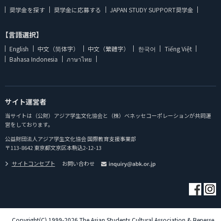
奨学金を探す
奨学金に応募する
JAPAN STUDY SUPPORT奨学金
【言語選択】
English
中文（简体字）
中文（繁體字）
한국어
Tiếng Việt
Bahasa Indonesia
ภาษาไทย
サイト運営者
当サイトは（公財）アジア学生文化協会と（株）ベネッセコーポレーションが共同運
営をしております。
公益財団法人アジア学生文化協会 国際教育支援事業部
〒113-8642 東京都文京区本駒込2-12-13
サイトコンセプト
お問い合わせ
Copyright(C) 1999-2026 The Asian Students Cultural Association & Benesse