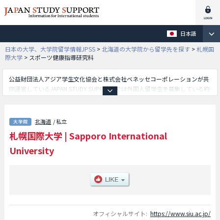
日本語
日本の大学、大学院留学情報JPSS
>
北海道の大学院から留学先を探す
>
札幌国
際大学
>
スポーツ健康指導研究科
公益財団法人アジア学生文化協会と株式会社ベネッセコーポレーションが共
同運営しているJAPAN STUDY SUPPORTでは外国人留学生を募集している約
1,300校の大学・大学院・短大・専門学校情報を掲載しています。
こちらでは札幌国際大学に関する詳細情報を記載しており、観光学研究科や
心理学研究科やスポーツ健康指導研究科等、研究科別情報や、募集定員や合
北海道
/ 私立
格者数など入試情報、施設案内、アクセスなど外国人留学生に必要な情報を
札幌国際大学
|
Sapporo International
掲載しているので是非ご利用ください。
University
オフィシャルサイト:
https://www.siu.ac.jp/