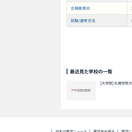
合格発表日
試験/選考方法
最近見た学校の一覧
[大学院]
札幌学院大
日本の留学ニュース
留学先を探す
留学