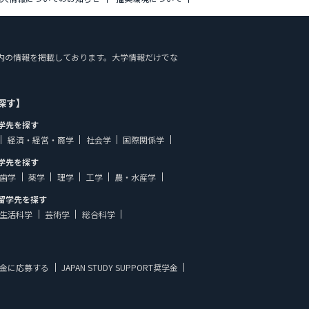
施設案内の情報を掲載しております。大学情報だけでな
探す】
学先を探す
経済・経営・商学
社会学
国際関係学
学先を探す
歯学
薬学
理学
工学
農・水産学
留学先を探す
生活科学
芸術学
総合科学
金に応募する
JAPAN STUDY SUPPORT奨学金