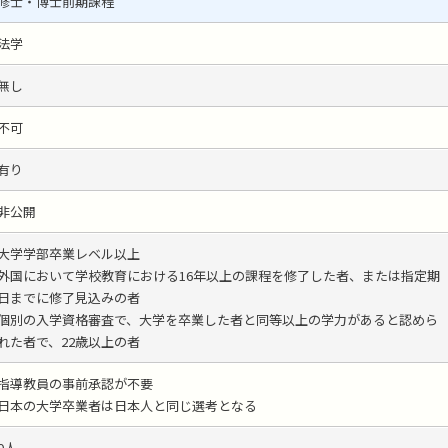
修士・博士前期課程
法学
無し
不可
有り
非公開
大学学部卒業レベル以上
外国において学校教育における16年以上の課程を修了した者、または指定期
日までに修了見込みの者
個別の入学資格審査で、大学を卒業した者と同等以上の学力があると認めら
れた者で、22歳以上の者
指導教員の事前承認が不要
日本の大学卒業者は日本人と同じ選考となる
0人