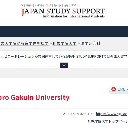
法学研究科 | 札幌学院大学(大学院)の留学情報 | JPSS
道の大学院から留学先を探す
>
札幌学院大学
>
法学研究科
コーポレーションが共同運営しているJAPAN STUDY SUPPORTでは外国人留
載しており、法学研究科や臨床心理学研究科等、研究科別情報や、募集定員や合格者
利用ください。
ro Gakuin University
オフィシャルサイト:
https://www.sgu.ac.
札幌学院大学トップペー