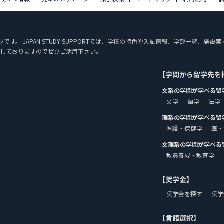
ージです。 JAPAN STUDY SUPPORTでは、学校の特色や入試情報、学部一覧、
しておりますのでぜひご活用下さい。
【学問から留学先を
文系の学問が学べる留
文学
語学
法学
理系の学問が学べる留
看護・保健学
医・
文理系の学問が学べる
教員養成・教育学
【奨学金】
奨学金を探す
奨学
【言語選択】