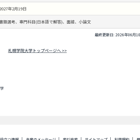
2027年2月19日
書類選考、専門科目(日本語で解答)、面接、小論文
最終更新日: 2026年06月1
札幌学院大学トップページへ >>
学
に役立つ情報
先輩のメッセージ
索引検索
サイトマップ
利用規約