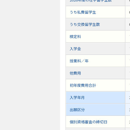
うち私費留学生
うち交換留学生数
検定料
入学金
授業料／年
他費用
初年度費用合計
入学年月
出願区分
個別資格審査の締切日