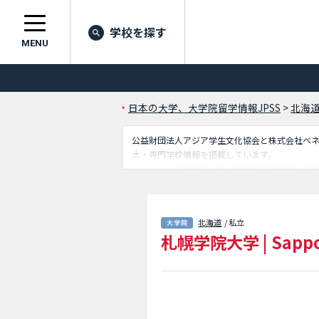
学校を探す
MENU
日本の大学、大学院留学情報JPSS
>
北海
公益財団法人アジア学生文化協会と株式会社ベネッセ
大・専門学校情報を掲載しています。
こちらでは札幌学院大学に関する詳細情報を記
留学生に必要な情報を掲載しているので是非ご
北海道
/ 私立
札幌学院大学
|
Sappo