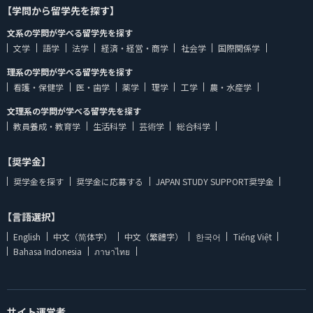
【学問から留学先を探す】
文系の学問が学べる留学先を探す
文学
語学
法学
経済・経営・商学
社会学
国際関係学
理系の学問が学べる留学先を探す
看護・保健学
医・歯学
薬学
理学
工学
農・水産学
文理系の学問が学べる留学先を探す
教員養成・教育学
生活科学
芸術学
総合科学
【奨学金】
奨学金を探す
奨学金に応募する
JAPAN STUDY SUPPORT奨学金
【言語選択】
English
中文（简体字）
中文（繁體字）
한국어
Tiếng Việt
Bahasa Indonesia
ภาษาไทย
サイト運営者