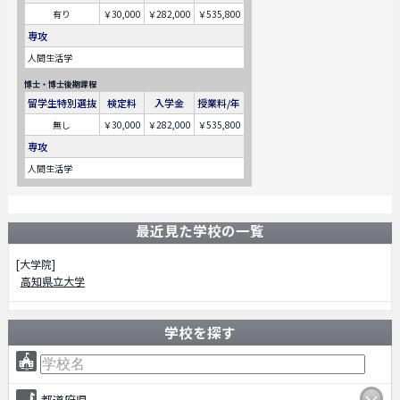
有り
￥30,000
￥282,000
￥535,800
専攻
人間生活学
博士・博士後期課程
留学生特別選抜
検定料
入学金
授業料/年
無し
￥30,000
￥282,000
￥535,800
専攻
人間生活学
最近見た学校の一覧
[大学院]
高知県立大学
学校を探す
都道府県