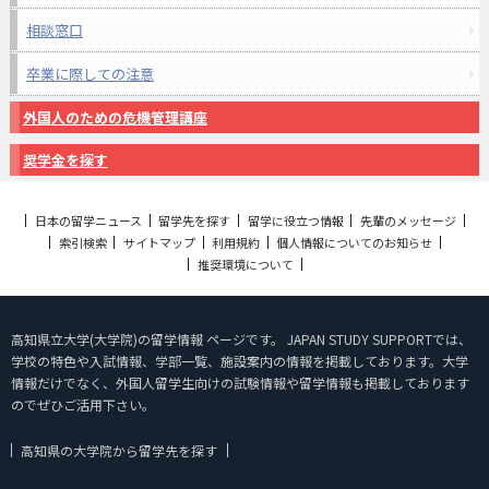
相談窓口
卒業に際しての注意
外国人のための危機管理講座
奨学金を探す
日本の留学ニュース
留学先を探す
留学に役立つ情報
先輩のメッセージ
索引検索
サイトマップ
利用規約
個人情報についてのお知らせ
推奨環境について
高知県立大学(大学院)の留学情報 ページです。 JAPAN STUDY SUPPORTでは、
学校の特色や入試情報、学部一覧、施設案内の情報を掲載しております。大学
情報だけでなく、外国人留学生向けの試験情報や留学情報も掲載しております
のでぜひご活用下さい。
高知県の大学院から留学先を探す