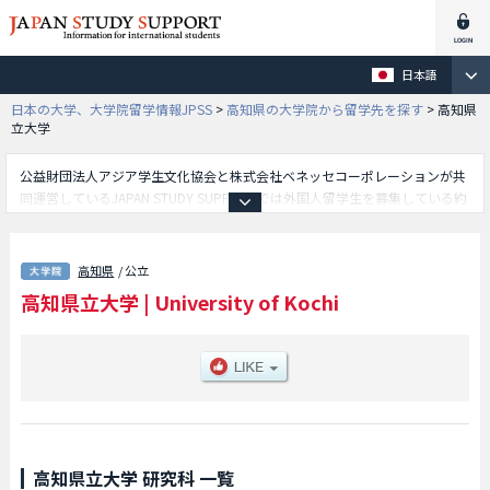
日本語
日本の大学、大学院留学情報JPSS
>
高知県の大学院から留学先を探す
>
高知県
立大学
公益財団法人アジア学生文化協会と株式会社ベネッセコーポレーションが共
同運営しているJAPAN STUDY SUPPORTでは外国人留学生を募集している約
1,300校の大学・大学院・短大・専門学校情報を掲載しています。
こちらでは高知県立大学に関する詳細情報を記載しており、看護学研究科や
人間生活学研究科等、研究科別情報や、募集定員や合格者数など入試情報、
高知県
/ 公立
施設案内、アクセスなど外国人留学生に必要な情報を掲載しているので是非
高知県立大学
|
University of Kochi
ご利用ください。
高知県立大学 研究科 一覧