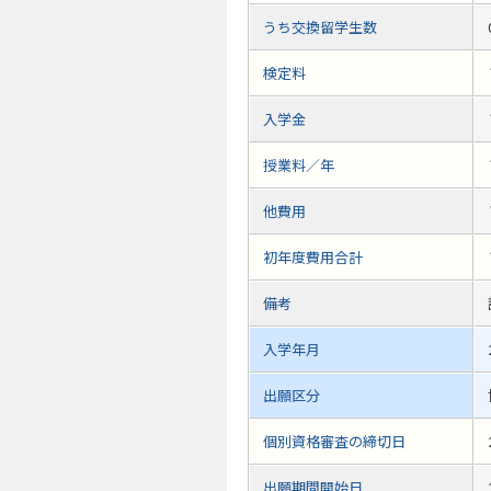
うち交換留学生数
検定料
入学金
授業料／年
他費用
初年度費用合計
備考
入学年月
出願区分
個別資格審査の締切日
出願期間開始日