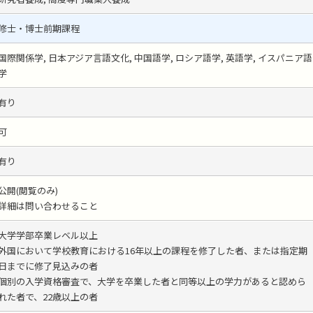
修士・博士前期課程
国際関係学, 日本アジア言語文化, 中国語学, ロシア語学, 英語学, イスパニア語
学
有り
可
有り
公開(閲覧のみ)
詳細は問い合わせること
大学学部卒業レベル以上
外国において学校教育における16年以上の課程を修了した者、または指定期
日までに修了見込みの者
個別の入学資格審査で、大学を卒業した者と同等以上の学力があると認めら
れた者で、22歳以上の者