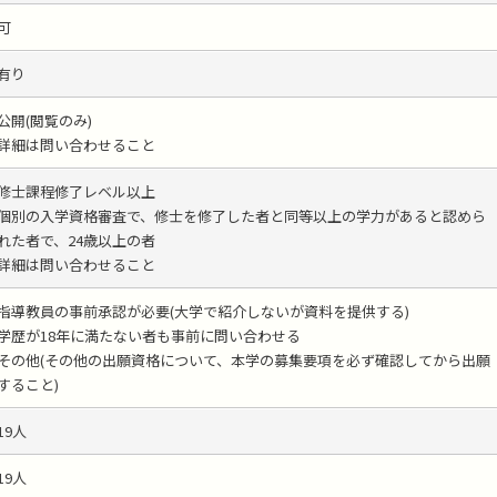
可
有り
公開(閲覧のみ)
詳細は問い合わせること
修士課程修了レベル以上
個別の入学資格審査で、修士を修了した者と同等以上の学力があると認めら
れた者で、24歳以上の者
詳細は問い合わせること
指導教員の事前承認が必要(大学で紹介しないが資料を提供する)
学歴が18年に満たない者も事前に問い合わせる
その他(その他の出願資格について、本学の募集要項を必ず確認してから出願
すること)
19人
19人