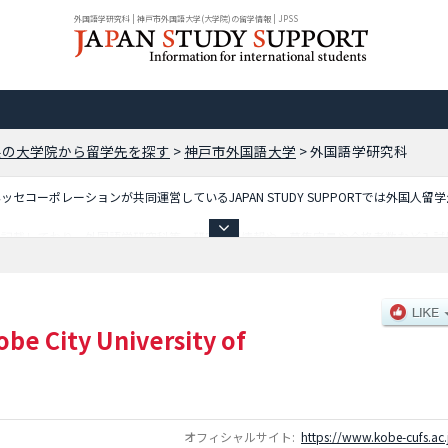
外国語学研究科 | 神戸市外国語大学(大学院)の留学情報 | JPSS
県の大学院から留学先を探す
>
神戸市外国語大学
>
外国語学研究科
コーポレーションが共同運営しているJAPAN STUDY SUPPORTでは外国人留
を記載しており、外国語学研究科等、研究科別情報や、募集定員や合格者数など入試
い。
obe City University of
オフィシャルサイト:
https://www.kobe-cufs.ac.