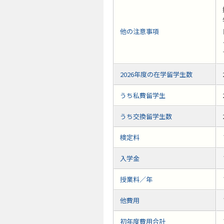
他の注意事項
2026年度の在学留学生数
うち私費留学生
うち交換留学生数
検定料
入学金
授業料／年
他費用
初年度費用合計