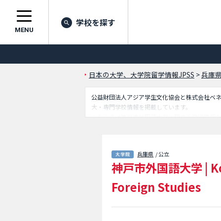
学校を探す
MENU
日本の大学、大学院留学情報JPSS
>
兵庫
公益財団法人アジア学生文化協会と株式会社ベネッセ
大・専門学校情報を掲載しています。
こちらでは神戸市外国語大学に関する詳細情報
要な情報を掲載しているので是非ご利用くださ
兵庫県
/ 公立
神戸市外国語大学
|
K
Foreign Studies