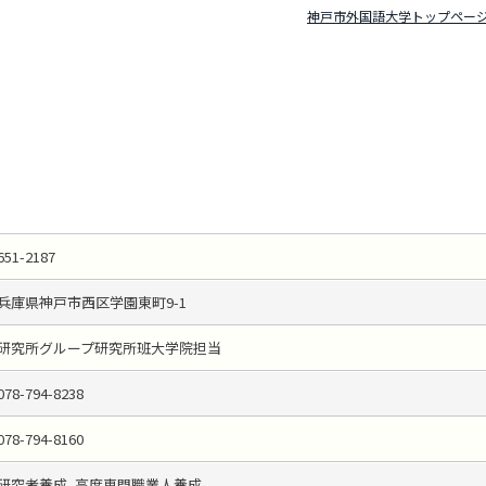
神戸市外国語大学トップペー
651-2187
兵庫県神戸市西区学園東町9-1
研究所グループ研究所班大学院担当
078-794-8238
078-794-8160
研究者養成, 高度専門職業人養成