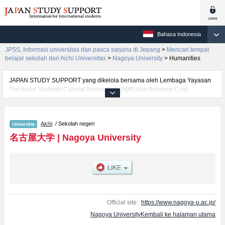
Bahasa Indonesia
JPSS, Informasi universitas dan pasca sarjana di Jepang
>
Mencari tempat
belajar sekolah dari Aichi Universitas
>
Nagoya University
>
Humanities
JAPAN STUDY SUPPORT yang dikelola bersama oleh Lembaga Yayasan
The Asian Students Cultural Association (ABK) dan Benesse Corp.
menyediakan informasi sekitar 1300 universitas, pascasarjana, universitas
yunior, akademi kejuruan yang siap menerima mahasiswa(i) mancanegara.
Tersedia informasi rinci mengenai Nagoya University, mencakup informasi
Aichi
/ Sekolah negeri
per fakultas seperti Fakultas HumanitiesatauFakultas
EducationatauFakultas LawatauFakultas EconomicsatauFakultas
名古屋大学
|
Nagoya University
InformaticsatauFakultas ScienceatauFakultas MedicineatauFakultas
EngineeringatauFakultas Agricultural Sciences, serta berbagai informasi
yang berguna bagi mahasiswa(i) mancanegara seperti kuota untuk jumlah
pendaftar dan jumlah kelulusan ujian masuk mahasiswa(i) mancanegara,
informasi mengenai ujian masuk, prasarana kampus, akses jalan, dan
lainnya. Silakan memanfaatkannya.
Official site:
https://www.nagoya-u.ac.jp/
Nagoya UniversityKembali ke halaman utama