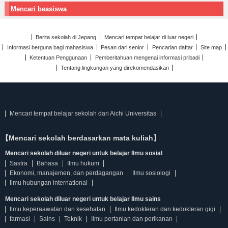
Mencari beasiswa
Berita sekolah di Jepang
Mencari tempat belajar di luar negeri
Informasi berguna bagi mahasiswa
Pesan dari senior
Pencarian daftar
Site map
Ketentuan Penggunaan
Pemberitahuan mengenai informasi pribadi
Tentang lingkungan yang direkomendasikan
Mencari tempat belajar sekolah dari Aichi Universitas
【Mencari sekolah berdasarkan mata kuliah】
Mencari sekolah diluar negeri untuk belajar Ilmu sosial
Sastra
Bahasa
Ilmu hukum
Ekonomi, manajemen, dan perdagangan
Ilmu sosiologi
Ilmu hubungan international
Mencari sekolah diluar negeri untuk belajar Ilmu sains
Ilmu keperaawatan dan kesehatan
Ilmu kedokteran dan kedokteran gigi
farmasi
Sains
Teknik
Ilmu pertanian dan perikanan