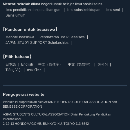
Mencari sekolah diluar negeri untuk belajar Ilmu sosial sains
Ilmu pendidikan dan pelatihan guru
Ilmu sains kehidupan
Ilmu seni
Sains umum
【Panduan untuk beasiswa】
Mencari beasiswa
Pendaftaran untuk Beasiswa
JAPAN STUDY SUPPORT Scholarships
【Pilih bahasa】
日本語
English
中文（简体字）
中文（繁體字）
한국어
Tiếng Việt
ภาษาไทย
Pengoperasi website
Website ini dioperasikan oleh ASIAN STUDENTS CULTURAL ASSOCIATION dan
BENESSE CORPORATION
ASIAN STUDENTS CULTURAL ASSOCIATION Divisi Pendukung Pendidikan
Internasional
2-12-13 HONKOMAGOME, BUNKYO-KU, TOKYO 113-8642