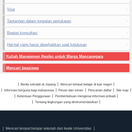
Visa
Tantangan dalam kegiatan pertukaran
Bagian konsultasi
Hal-hal yang harus diperhatikan saat kelulusan
Kuliah Manajemen Resiko untuk Warga Mancanegara
Mencari beasiswa
Berita sekolah di Jepang
Mencari tempat belajar di luar negeri
Informasi berguna bagi mahasiswa
Pesan dari senior
Pencarian daftar
Site map
Ketentuan Penggunaan
Pemberitahuan mengenai informasi pribadi
Tentang lingkungan yang direkomendasikan
Mencari tempat belajar sekolah dari Iwate Universitas