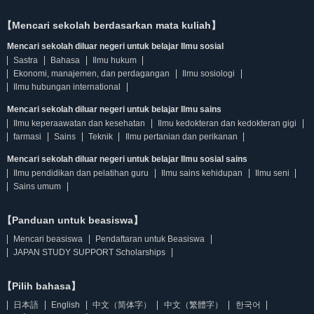
【Mencari sekolah berdasarkan mata kuliah】
Mencari sekolah diluar negeri untuk belajar Ilmu sosial
Sastra
Bahasa
Ilmu hukum
Ekonomi, manajemen, dan perdagangan
Ilmu sosiologi
Ilmu hubungan international
Mencari sekolah diluar negeri untuk belajar Ilmu sains
Ilmu keperaawatan dan kesehatan
Ilmu kedokteran dan kedokteran gigi
farmasi
Sains
Teknik
Ilmu pertanian dan perikanan
Mencari sekolah diluar negeri untuk belajar Ilmu sosial sains
Ilmu pendidikan dan pelatihan guru
Ilmu sains kehidupan
Ilmu seni
Sains umum
【Panduan untuk beasiswa】
Mencari beasiswa
Pendaftaran untuk Beasiswa
JAPAN STUDY SUPPORT Scholarships
【Pilih bahasa】
日本語
English
中文（简体字）
中文（繁體字）
한국어