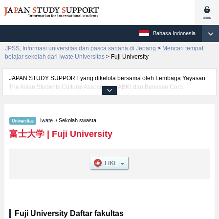
Bahasa Indonesia
JPSS, Informasi universitas dan pasca sarjana di Jepang
>
Mencari tempat
belajar sekolah dari Iwate Universitas
>
Fuji University
JAPAN STUDY SUPPORT yang dikelola bersama oleh Lembaga Yayasan
The Asian Students Cultural Association (ABK) dan Benesse Corp.
menyediakan informasi sekitar 1300 universitas, pascasarjana, universitas
yunior, akademi kejuruan yang siap menerima mahasiswa(i) mancanegara.
Tersedia informasi rinci mengenai Fuji University, mencakup informasi per
Iwate
/ Sekolah swasta
fakultas seperti Fakultas Economics, serta berbagai informasi yang berguna
bagi mahasiswa(i) mancanegara seperti kuota untuk jumlah pendaftar dan
富士大学
|
Fuji University
jumlah kelulusan ujian masuk mahasiswa(i) mancanegara, informasi
mengenai ujian masuk, prasarana kampus, akses jalan, dan lainnya.
Silakan memanfaatkannya.
Fuji University Daftar fakultas