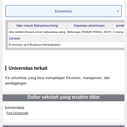
Economics
Ujian masuk Mahasiswa Asing
Kapasitas penerimaan
jumlah p
Ada seleksi khusus untuk mahasiswa asing
Beberapa (TAHUN FISKAL 2027)
4 orang (
Jurusan
Economics and Business Administration
Universitas terkait
Ke univeritas yang bisa mempelajari Ekonomi, manajemen, dan
perdagangan
Daftar sekolah yang terakhir diliat
[Universitas]
Fuji University