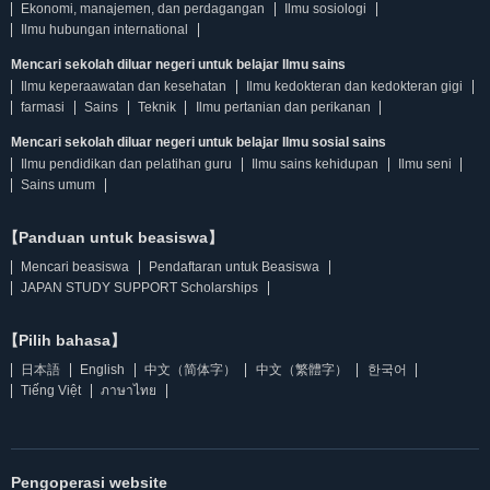
Ekonomi, manajemen, dan perdagangan
Ilmu sosiologi
Ilmu hubungan international
Mencari sekolah diluar negeri untuk belajar Ilmu sains
Ilmu keperaawatan dan kesehatan
Ilmu kedokteran dan kedokteran gigi
farmasi
Sains
Teknik
Ilmu pertanian dan perikanan
Mencari sekolah diluar negeri untuk belajar Ilmu sosial sains
Ilmu pendidikan dan pelatihan guru
Ilmu sains kehidupan
Ilmu seni
Sains umum
【Panduan untuk beasiswa】
Mencari beasiswa
Pendaftaran untuk Beasiswa
JAPAN STUDY SUPPORT Scholarships
【Pilih bahasa】
日本語
English
中文（简体字）
中文（繁體字）
한국어
Tiếng Việt
ภาษาไทย
Pengoperasi website