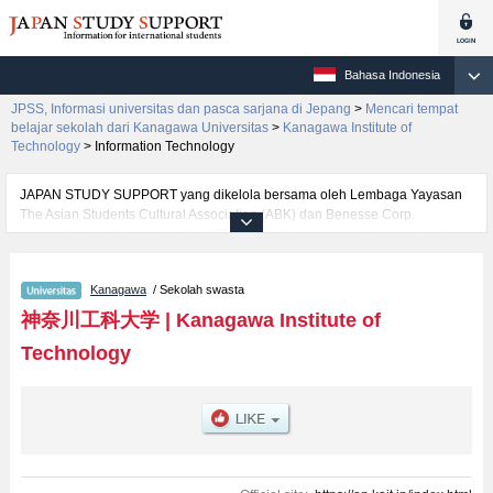
Bahasa Indonesia
JPSS, Informasi universitas dan pasca sarjana di Jepang
>
Mencari tempat
belajar sekolah dari Kanagawa Universitas
>
Kanagawa Institute of
Technology
>
Information Technology
JAPAN STUDY SUPPORT yang dikelola bersama oleh Lembaga Yayasan
The Asian Students Cultural Association (ABK) dan Benesse Corp.
menyediakan informasi sekitar 1300 universitas, pascasarjana, universitas
yunior, akademi kejuruan yang siap menerima mahasiswa(i) mancanegara.
Tersedia informasi rinci mengenai Kanagawa Institute of Technology,
Kanagawa
/ Sekolah swasta
mencakup informasi per fakultas seperti Fakultas EngineeringatauFakultas
Information Technology, serta berbagai informasi yang berguna bagi
神奈川工科大学
|
Kanagawa Institute of
mahasiswa(i) mancanegara seperti kuota untuk jumlah pendaftar dan
Technology
jumlah kelulusan ujian masuk mahasiswa(i) mancanegara, informasi
mengenai ujian masuk, prasarana kampus, akses jalan, dan lainnya.
Silakan memanfaatkannya.