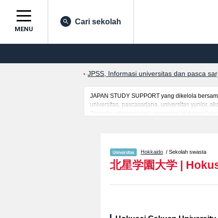
Cari sekolah
MENU
JPSS, Informasi universitas dan pasca sa
JAPAN STUDY SUPPORT yang dikelola bersama o
universitas, pascasarjana, universitas yunior,
Tersedia informasi rinci mengenai Hokusei Gaku
WelfareatauFakultas Informatics ( Provisional n
mancanegara seperti kuota untuk jumlah pendaf
jalan, dan lainnya. Silakan memanfaatkannya.
Hokkaido
/ Sekolah swasta
北星学園大学
|
Hokus