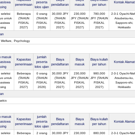
asiswa
peserta
Kontak Alamat
penerimaan
pendaftaran
masuk
per tahun
sing
lolos ujian
 seleksi
Beberapa
0 orang
30,000 JPY
230,000
780,000
2-3-1 Oyachi-Nish
us untuk
(TAHUN
(TAHUN
(TAHUN
JPY (TAHUN
JPY (TAHUN
Atsubetsu-ku,
asiswa
FISKAL
FISKAL
FISKAL
FISKAL
FISKAL
Sapporo-shi,
sing
2027)
2026)
2027)
2027)
2027)
Hokkaido
san
l Welfare
Psychology
n masuk
jumlah
Kapasitas
Biaya
Biaya
Biaya kuliah
asiswa
peserta
Kontak Alamat
penerimaan
pendaftaran
masuk
per tahun
sing
lolos ujian
 seleksi
Beberapa
0 orang
30,000 JPY
230,000
980,000
2-3-1 Oyachi-Nish
us untuk
(TAHUN
(TAHUN
(TAHUN
JPY (TAHUN
JPY (TAHUN
Atsubetsu-ku,
asiswa
FISKAL
FISKAL
FISKAL
FISKAL
FISKAL
Sapporo-shi,
sing
2027)
2026)
2027)
2027)
2027)
Hokkaido
san
atics
n masuk
jumlah
Kapasitas
Biaya
Biaya
Biaya kuliah
asiswa
peserta
Kontak Alamat
penerimaan
pendaftaran
masuk
per tahun
sing
lolos ujian
 seleksi
Beberapa
2 orang
30,000 JPY
230,000
880,000
2-3-1 Oyachi-Nish