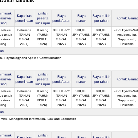
Daftar fakultas
n masuk
jumlah
Kapasitas
Biaya
Biaya
Biaya kuliah
asiswa
peserta
Kontak Alamat
penerimaan
pendaftaran
masuk
per tahun
sing
lolos ujian
 seleksi
Beberapa
0 orang
30,000 JPY
230,000
780,000
2-3-1 Oyachi-Nish
us untuk
(TAHUN
(TAHUN
(TAHUN
JPY (TAHUN
JPY (TAHUN
Atsubetsu-ku,
asiswa
FISKAL
FISKAL
FISKAL
FISKAL
FISKAL
Sapporo-shi,
sing
2027)
2026)
2027)
2027)
2027)
Hokkaido
san
sh
Psychology and Applied Communication
n masuk
jumlah
Kapasitas
Biaya
Biaya
Biaya kuliah
asiswa
peserta
Kontak Alamat
penerimaan
pendaftaran
masuk
per tahun
sing
lolos ujian
 seleksi
Beberapa
0 orang
30,000 JPY
230,000
780,000
2-3-1 Oyachi-Nish
us untuk
(TAHUN
(TAHUN
(TAHUN
JPY (TAHUN
JPY (TAHUN
Atsubetsu-ku,
asiswa
FISKAL
FISKAL
FISKAL
FISKAL
FISKAL
Sapporo-shi,
sing
2027)
2026)
2026)
2026)
2026)
Hokkaido
san
mics
Management Information
Law and Economics
n masuk
jumlah
Kapasitas
Biaya
Biaya
Biaya kuliah