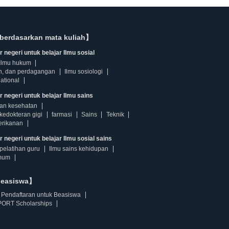
berdasarkan mata kuliah】
 negeri untuk belajar Ilmu sosial
Ilmu hukum
n, dan perdagangan
Ilmu sosiologi
ational
r negeri untuk belajar Ilmu sains
dan kesehatan
kedokteran gigi
farmasi
Sains
Teknik
erikanan
 negeri untuk belajar Ilmu sosial sains
pelatihan guru
Ilmu sains kehidupan
mum
beasiswa】
Pendaftaran untuk Beasiswa
ORT Scholarships