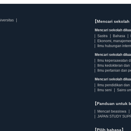
iversitas
【Mencari sekolah 
Mencari sekolah diluar
Sastra
Bahasa
Ekonomi, manajeme
Ilmu hubungan intern
Mencari sekolah dilua
Ilmu keperaawatan 
Ilmu kedokteran dan 
Ilmu pertanian dan p
Mencari sekolah diluar
Ilmu pendidikan dan 
Ilmu seni
Sains u
【Panduan untuk 
Mencari beasiswa
JAPAN STUDY SUPP
【Pilih bahasa】