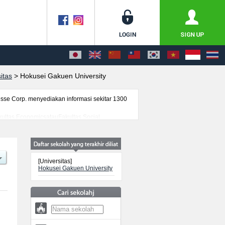
itas
>
Hokusei Gakuen University
se Corp. menyediakan informasi sekitar 1300
akultas EconomicsatauFakultas Social
gai informasi yang berguna bagi mahasiswa(i)
genai ujian masuk, prasarana kampus, akses
[Universitas]
Hokusei Gakuen University