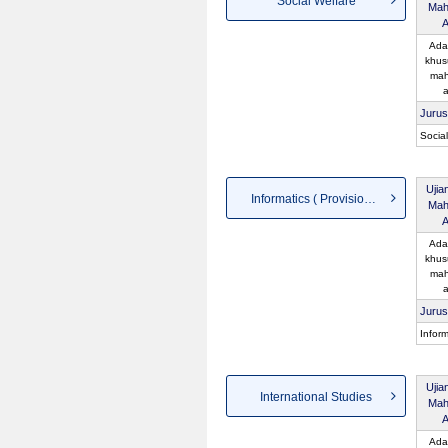
Social Welfare
Mah
A
Ada
khus
mah
a
Juru
Socia
Ujia
Informatics ( Provisional n...
Mah
A
Ada
khus
mah
a
Juru
Inform
Ujia
International Studies
Mah
A
Ada