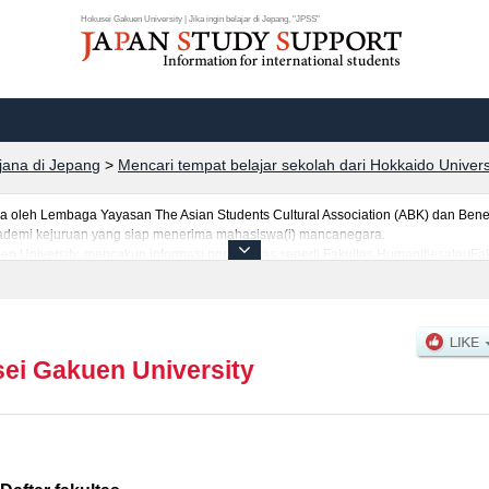
Hokusei Gakuen University | Jika ingin belajar di Jepang, "JPSS"
rjana di Jepang
>
Mencari tempat belajar sekolah dari Hokkaido Univers
leh Lembaga Yayasan The Asian Students Cultural Association (ABK) dan Benes
 akademi kejuruan yang siap menerima mahasiswa(i) mancanegara.
en University, mencakup informasi per fakultas seperti Fakultas HumanitiesatauF
ame currently under development )atauFakultas International Studies, serta berba
tar dan jumlah kelulusan ujian masuk mahasiswa(i) mancanegara, informasi men
ei Gakuen University