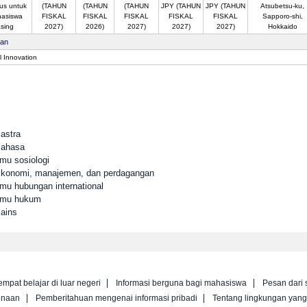
us untuk
(TAHUN
(TAHUN
(TAHUN
JPY (TAHUN
JPY (TAHUN
Atsubetsu-ku,
asiswa
FISKAL
FISKAL
FISKAL
FISKAL
FISKAL
Sapporo-shi,
sing
2027)
2026)
2027)
2027)
2027)
Hokkaido
san
l Innovation
astra
Bahasa
lmu sosiologi
 Ekonomi, manajemen, dan perdagangan
lmu hubungan international
Ilmu hukum
Sains
empat belajar di luar negeri
Informasi berguna bagi mahasiswa
Pesan dari 
unaan
Pemberitahuan mengenai informasi pribadi
Tentang lingkungan yan