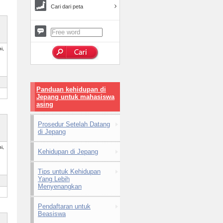
Cari dari peta
i,
Panduan kehidupan di
Jepang untuk mahasiswa
asing
Prosedur Setelah Datang
di Jepang
i,
Kehidupan di Jepang
Tips untuk Kehidupan
Yang Lebih
Menyenangkan
Pendaftaran untuk
Beasiswa