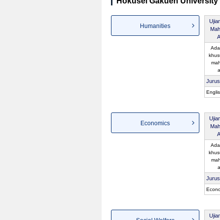
Hokusei Gakuen University 
Ujia
Humanities
Mah
A
Ada
khus
mah
a
Juru
Engli
Ujia
Economics
Mah
A
Ada
khus
mah
a
Juru
Econo
Ujia