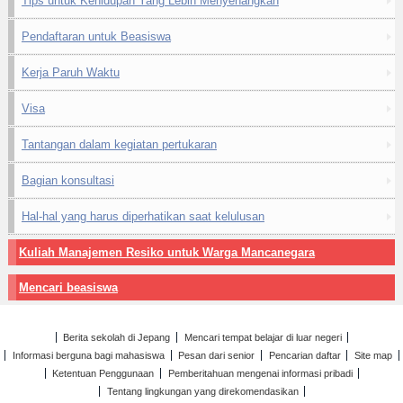
Tips untuk Kehidupan Yang Lebih Menyenangkan
Pendaftaran untuk Beasiswa
Kerja Paruh Waktu
Visa
Tantangan dalam kegiatan pertukaran
Bagian konsultasi
Hal-hal yang harus diperhatikan saat kelulusan
Kuliah Manajemen Resiko untuk Warga Mancanegara
Mencari beasiswa
Berita sekolah di Jepang
Mencari tempat belajar di luar negeri
Informasi berguna bagi mahasiswa
Pesan dari senior
Pencarian daftar
Site map
Ketentuan Penggunaan
Pemberitahuan mengenai informasi pribadi
Tentang lingkungan yang direkomendasikan