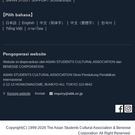
JAPAN STUDY SUPPORT Scholarships
【Pilih bahasa】
日本語
English
中文（简体字）
中文（繁體字）
한국어
Tiếng Việt
ภาษาไทย
Pengoperasi website
Website ini dioperasikan oleh ASIAN STUDENTS CULTURAL ASSOCIATION dan
BENESSE CORPORATION
ASIAN STUDENTS CULTURAL ASSOCIATION Divisi Pendukung Pendidikan
Internasional
2-12-13 HONKOMAGOME, BUNKYO-KU, TOKYO 113-8642
Konsep website
Kontak
Copyright(C) 1999-2026 The Asian Students Cultural Association & Benesse
Corporation. All Right Reserved.