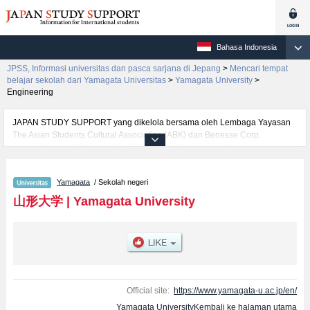
Bahasa Indonesia
JPSS, Informasi universitas dan pasca sarjana di Jepang
>
Mencari tempat
belajar sekolah dari Yamagata Universitas
>
Yamagata University
>
Engineering
JAPAN STUDY SUPPORT yang dikelola bersama oleh Lembaga Yayasan
The Asian Students Cultural Association (ABK) dan Benesse Corp.
menyediakan informasi sekitar 1300 universitas, pascasarjana, universitas
yunior, akademi kejuruan yang siap menerima mahasiswa(i) mancanegara.
Tersedia informasi rinci mengenai Yamagata University, mencakup
Yamagata
/ Sekolah negeri
informasi per fakultas seperti Fakultas Humanities and Social
SciencesatauFakultas EducationatauFakultas ScienceatauFakultas
山形大学
|
Yamagata University
MedicineatauFakultas EngineeringatauFakultas Agriculture, serta berbagai
informasi yang berguna bagi mahasiswa(i) mancanegara seperti kuota
untuk jumlah pendaftar dan jumlah kelulusan ujian masuk mahasiswa(i)
mancanegara, informasi mengenai ujian masuk, prasarana kampus, akses
jalan, dan lainnya. Silakan memanfaatkannya.
Official site:
https://www.yamagata-u.ac.jp/en/
Yamagata UniversityKembali ke halaman utama