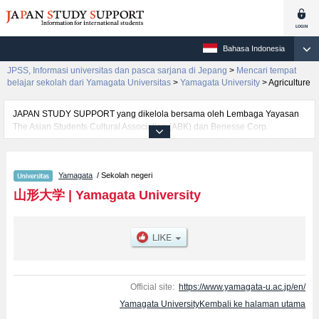
Bahasa Indonesia
JPSS, Informasi universitas dan pasca sarjana di Jepang
>
Mencari tempat
belajar sekolah dari Yamagata Universitas
>
Yamagata University
>
Agriculture
JAPAN STUDY SUPPORT yang dikelola bersama oleh Lembaga Yayasan
The Asian Students Cultural Association (ABK) dan Benesse Corp.
menyediakan informasi sekitar 1300 universitas, pascasarjana, universitas
yunior, akademi kejuruan yang siap menerima mahasiswa(i) mancanegara.
Tersedia informasi rinci mengenai Yamagata University, mencakup
Yamagata
/ Sekolah negeri
informasi per fakultas seperti Fakultas Humanities and Social
SciencesatauFakultas EducationatauFakultas ScienceatauFakultas
山形大学
|
Yamagata University
MedicineatauFakultas EngineeringatauFakultas Agriculture, serta berbagai
informasi yang berguna bagi mahasiswa(i) mancanegara seperti kuota
untuk jumlah pendaftar dan jumlah kelulusan ujian masuk mahasiswa(i)
mancanegara, informasi mengenai ujian masuk, prasarana kampus, akses
jalan, dan lainnya. Silakan memanfaatkannya.
Official site:
https://www.yamagata-u.ac.jp/en/
Yamagata UniversityKembali ke halaman utama