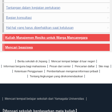
Tantangan dalam kegiatan pertukaran
Bagian konsultasi
Hal-hal yang harus diperhatikan saat kelulusan
Kuliah Manajemen Resiko untuk Warga Mancanegara
Mencari beasiswa
Berita sekolah di Jepang
Mencari tempat belajar di luar negeri
Informasi berguna bagi mahasiswa
Pesan dari senior
Pencarian daftar
Site map
Ketentuan Penggunaan
Pemberitahuan mengenai informasi pribadi
Tentang lingkungan yang direkomendasikan
Mencari tempat belajar sekolah dari Yamagata Universitas
【Mencari sekolah berdasarkan mata kuliah】