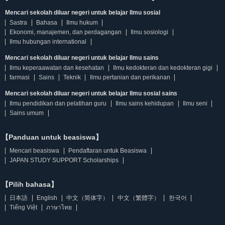
Mencari sekolah diluar negeri untuk belajar Ilmu sosial
Sastra
Bahasa
Ilmu hukum
Ekonomi, manajemen, dan perdagangan
Ilmu sosiologi
Ilmu hubungan international
Mencari sekolah diluar negeri untuk belajar Ilmu sains
Ilmu keperaawatan dan kesehatan
Ilmu kedokteran dan kedokteran gigi
farmasi
Sains
Teknik
Ilmu pertanian dan perikanan
Mencari sekolah diluar negeri untuk belajar Ilmu sosial sains
Ilmu pendidikan dan pelatihan guru
Ilmu sains kehidupan
Ilmu seni
Sains umum
【Panduan untuk beasiswa】
Mencari beasiswa
Pendaftaran untuk Beasiswa
JAPAN STUDY SUPPORT Scholarships
【Pilih bahasa】
日本語
English
中文（简体字）
中文（繁體字）
한국어
Tiếng Việt
ภาษาไทย