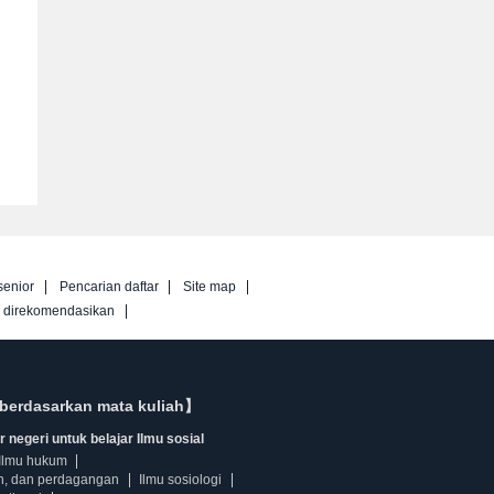
senior
Pencarian daftar
Site map
g direkomendasikan
berdasarkan mata kuliah】
 negeri untuk belajar Ilmu sosial
Ilmu hukum
n, dan perdagangan
Ilmu sosiologi