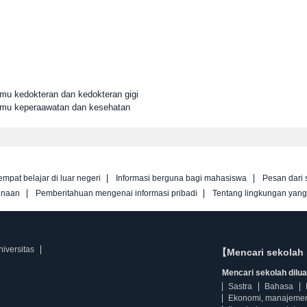
lmu kedokteran dan kedokteran gigi
Ilmu keperaawatan dan kesehatan
empat belajar di luar negeri
Informasi berguna bagi mahasiswa
Pesan dari 
unaan
Pemberitahuan mengenai informasi pribadi
Tentang lingkungan yan
iversitas
【Mencari sekolah 
Mencari sekolah diluar
Sastra
Bahasa
Ekonomi, manajeme