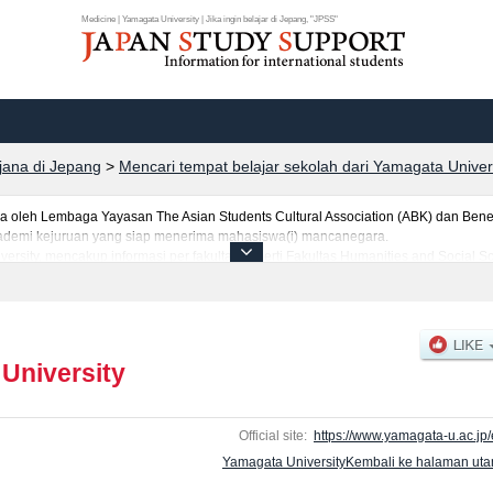
Medicine | Yamagata University | Jika ingin belajar di Jepang, "JPSS"
rjana di Jepang
>
Mencari tempat belajar sekolah dari Yamagata Univer
leh Lembaga Yayasan The Asian Students Cultural Association (ABK) dan Benes
 akademi kejuruan yang siap menerima mahasiswa(i) mancanegara.
versity, mencakup informasi per fakultas seperti Fakultas Humanities and Social 
eeringatauFakultas Agriculture, serta berbagai informasi yang berguna bagi mah
asuk mahasiswa(i) mancanegara, informasi mengenai ujian masuk, prasarana kampu
University
Official site:
https://www.yamagata-u.ac.jp/
Yamagata UniversityKembali ke halaman ut