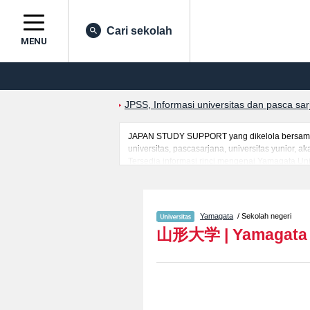
Cari sekolah
MENU
JPSS, Informasi universitas dan pasca sa
JAPAN STUDY SUPPORT yang dikelola bersama o
universitas, pascasarjana, universitas yunior,
Tersedia informasi rinci mengenai Yamagata Uni
ScienceatauFakultas MedicineatauFakultas Engin
jumlah pendaftar dan jumlah kelulusan ujian m
memanfaatkannya.
Yamagata
/ Sekolah negeri
山形大学
|
Yamagata 