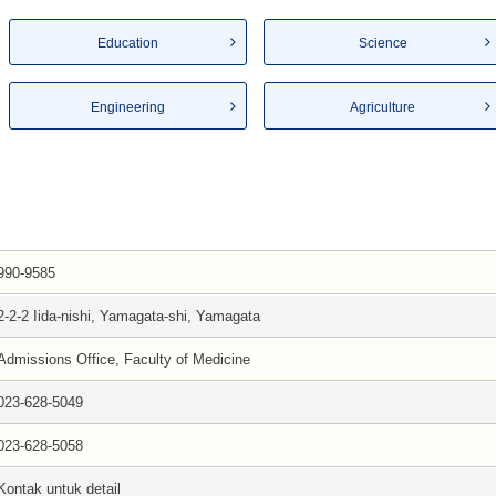
Education
Science
Engineering
Agriculture
990-9585
2-2-2 Iida-nishi, Yamagata-shi, Yamagata
Admissions Office, Faculty of Medicine
023-628-5049
023-628-5058
Kontak untuk detail