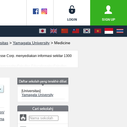
sitas
>
Yamagata University
>
Medicine
se Corp. menyediakan informasi sekitar 1300
SciencesatauFakultas EducationatauFakultas
asiswa(i) mancanegara seperti kuota untuk
s, akses jalan, dan lainnya. Silakan
[Universitas]
Yamagata University
en/
ama