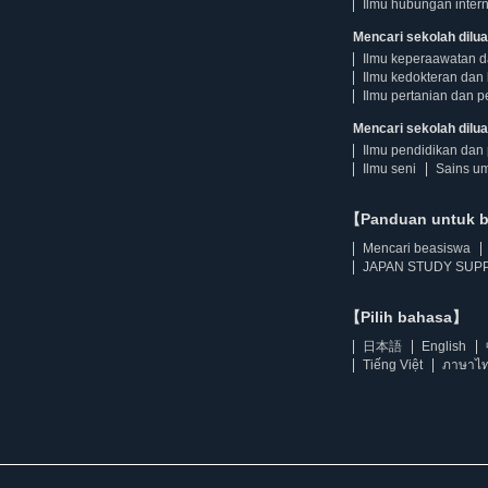
Ilmu hubungan intern
Mencari sekolah dilua
Ilmu keperaawatan 
Ilmu kedokteran dan 
Ilmu pertanian dan p
Mencari sekolah diluar
Ilmu pendidikan dan 
Ilmu seni
Sains u
【Panduan untuk 
Mencari beasiswa
JAPAN STUDY SUPP
【Pilih bahasa】
日本語
English
Tiếng Việt
ภาษาไ