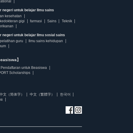
ational
r negeri untuk belajar Ilmu sains
dan kesehatan
kedokteran gigi
farmasi
Sains
Teknik
erikanan
 negeri untuk belajar Ilmu sosial sains
pelatihan guru
Ilmu sains kehidupan
mum
beasiswa】
Pendaftaran untuk Beasiswa
ORT Scholarships
中文（简体字）
中文（繁體字）
한국어
ทย