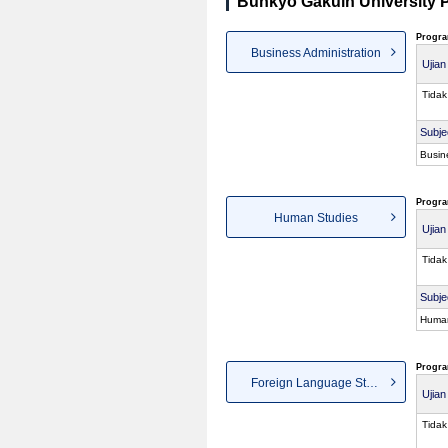
Bunkyo Gakuin University P
Progra
Business Administration
Ujia
Tidak
Subje
Busin
Progra
Human Studies
Ujia
Tidak
Subje
Human
Progra
Foreign Language Studies
Ujia
Tidak