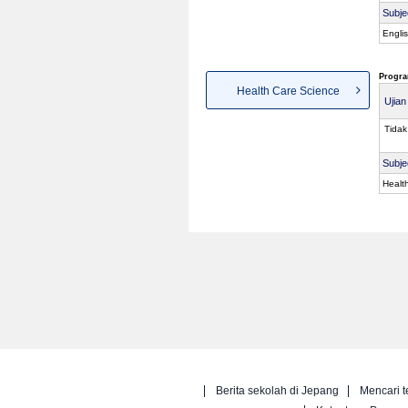
Subje
Engli
Progra
Health Care Science
Ujia
Tidak
Subje
Healt
Berita sekolah di Jepang
Mencari t