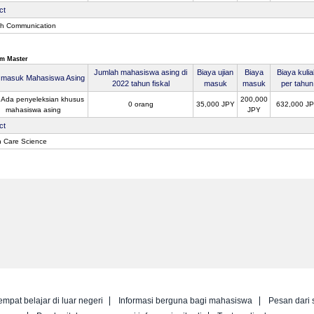
ct
sh Communication
m Master
Jumlah mahasiswa asing di
Biaya ujian
Biaya
Biaya kuli
n masuk Mahasiswa Asing
2022 tahun fiskal
masuk
masuk
per tahun
 Ada penyeleksian khusus
200,000
0 orang
35,000 JPY
632,000 J
mahasiswa asing
JPY
ct
h Care Science
empat belajar di luar negeri
Informasi berguna bagi mahasiswa
Pesan dari 