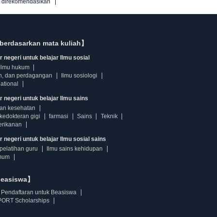
g direkomendasikan
berdasarkan mata kuliah】
 negeri untuk belajar Ilmu sosial
Ilmu hukum
n, dan perdagangan
Ilmu sosiologi
ational
r negeri untuk belajar Ilmu sains
dan kesehatan
kedokteran gigi
farmasi
Sains
Teknik
erikanan
 negeri untuk belajar Ilmu sosial sains
pelatihan guru
Ilmu sains kehidupan
mum
beasiswa】
Pendaftaran untuk Beasiswa
ORT Scholarships