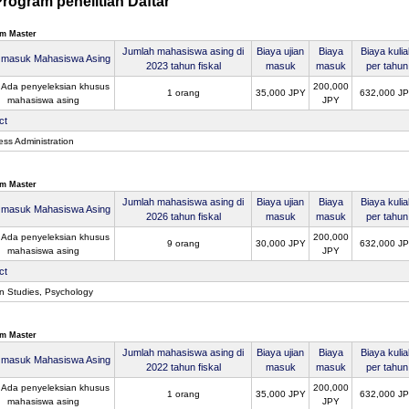
rogram penelitian Daftar
m Master
Jumlah mahasiswa asing di
Biaya ujian
Biaya
Biaya kuli
n masuk Mahasiswa Asing
2023 tahun fiskal
masuk
masuk
per tahun
 Ada penyeleksian khusus
200,000
1 orang
35,000 JPY
632,000 J
mahasiswa asing
JPY
ct
ess Administration
m Master
Jumlah mahasiswa asing di
Biaya ujian
Biaya
Biaya kuli
n masuk Mahasiswa Asing
2026 tahun fiskal
masuk
masuk
per tahun
 Ada penyeleksian khusus
200,000
9 orang
30,000 JPY
632,000 J
mahasiswa asing
JPY
ct
 Studies, Psychology
m Master
Jumlah mahasiswa asing di
Biaya ujian
Biaya
Biaya kuli
n masuk Mahasiswa Asing
2022 tahun fiskal
masuk
masuk
per tahun
 Ada penyeleksian khusus
200,000
1 orang
35,000 JPY
632,000 J
mahasiswa asing
JPY