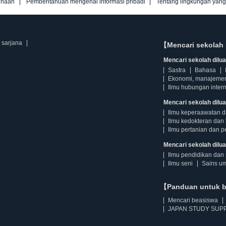
unaan
Pemberitahuan mengenai informasi pribadi
Tentang lingkungan yan
 sarjana
【Mencari sekolah 
Mencari sekolah diluar
Sastra
Bahasa
Ekonomi, manajeme
Ilmu hubungan intern
Mencari sekolah dilua
Ilmu keperaawatan 
Ilmu kedokteran dan 
Ilmu pertanian dan p
Mencari sekolah diluar
Ilmu pendidikan dan 
Ilmu seni
Sains u
【Panduan untuk 
Mencari beasiswa
JAPAN STUDY SUPP