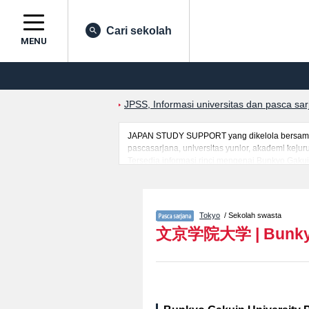
Cari sekolah
MENU
JPSS, Informasi universitas dan pasca sa
JAPAN STUDY SUPPORT yang dikelola bersama ol
pascasarjana, universitas yunior, akademi kej
Tersedia informasi rinci mengenai Bunkyo Gakui
mahasiswa(i) mancanegara seperti kuota untuk 
kampus, akses jalan, dan lainnya. Silakan mem
Tokyo
/ Sekolah swasta
文京学院大学
|
Bunky