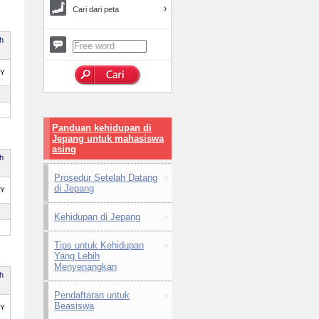
Cari dari peta
ah
PY
Panduan kehidupan di
Jepang untuk mahasiswa
asing
ah
Prosedur Setelah Datang
di Jepang
PY
Kehidupan di Jepang
Tips untuk Kehidupan
Yang Lebih
Menyenangkan
ah
Pendaftaran untuk
Beasiswa
PY