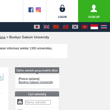
jana
>
Bunkyo Gakuin University
n informasi sekitar 1300 universitas,
 berbagai informasi yang berguna bagi
nformasi mengenai ujian masuk, prasarana
[Pasca sarjana]
Bunkyo Gakuin University