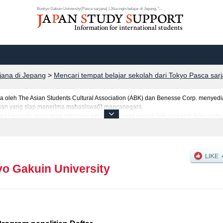
Bunkyo Gakuin University(Pasca sarjana) | Jika ingin belajar di Jepang, "...
rjana di Jepang
>
Mencari tempat belajar sekolah dari Tokyo Pasca sar
eh The Asian Students Cultural Association (ABK) dan Benesse Corp. menyediaka
uruan yang siap menerima mahasiswa(i) mancanegara.
n University, mencakup informasi per jurusan riset seperti %% research %%, serta
jumlah pendaftar dan jumlah kelulusan ujian masuk mahasiswa(i) mancanegara, i
anfaatkannya.
o Gakuin University