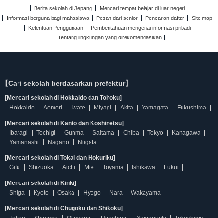
Berita sekolah di Jepang
Mencari tempat belajar di luar negeri
Informasi berguna bagi mahasiswa
Pesan dari senior
Pencarian daftar
Site map
Ketentuan Penggunaan
Pemberitahuan mengenai informasi pribadi
Tentang lingkungan yang direkomendasikan
【Cari sekolah berdasarkan prefektur】
[Mencari sekolah di Hokkaido dan Tohoku]
Hokkaido
Aomori
Iwate
Miyagi
Akita
Yamagata
Fukushima
[Mencari sekolah di Kanto dan Koshinetsu]
Ibaragi
Tochigi
Gunma
Saitama
Chiba
Tokyo
Kanagawa
Yamanashi
Nagano
Niigata
[Mencari sekolah di Tokai dan Hokuriku]
Gifu
Shizuoka
Aichi
Mie
Toyama
Ishikawa
Fukui
[Mencari sekolah di Kinki]
Shiga
Kyoto
Osaka
Hyogo
Nara
Wakayama
[Mencari sekolah di Chugoku dan Shikoku]