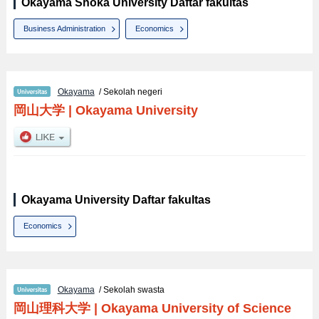
Okayama Shoka University Daftar fakultas
Business Administration
Economics
Okayama
/ Sekolah negeri
岡山大学
|
Okayama University
Okayama University Daftar fakultas
Economics
Okayama
/ Sekolah swasta
岡山理科大学
|
Okayama University of Science