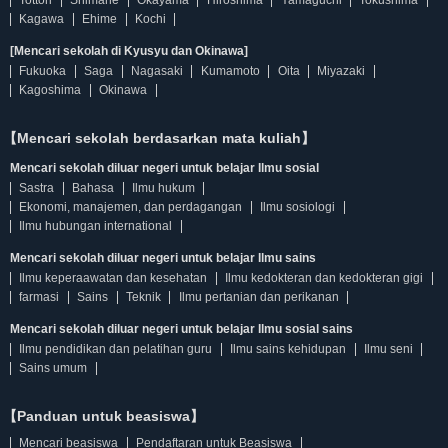
Tottori
Shimane
Okayama
Hiroshima
Yamaguchi
Tokushima
Kagawa
Ehime
Kochi
[Mencari sekolah di Kyusyu dan Okinawa]
Fukuoka
Saga
Nagasaki
Kumamoto
Oita
Miyazaki
Kagoshima
Okinawa
【Mencari sekolah berdasarkan mata kuliah】
Mencari sekolah diluar negeri untuk belajar Ilmu sosial
Sastra
Bahasa
Ilmu hukum
Ekonomi, manajemen, dan perdagangan
Ilmu sosiologi
Ilmu hubungan international
Mencari sekolah diluar negeri untuk belajar Ilmu sains
Ilmu keperaawatan dan kesehatan
Ilmu kedokteran dan kedokteran gigi
farmasi
Sains
Teknik
Ilmu pertanian dan perikanan
Mencari sekolah diluar negeri untuk belajar Ilmu sosial sains
Ilmu pendidikan dan pelatihan guru
Ilmu sains kehidupan
Ilmu seni
Sains umum
【Panduan untuk beasiswa】
Mencari beasiswa
Pendaftaran untuk Beasiswa