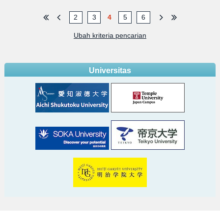
2
3
4
5
6
Ubah kriteria pencarian
Universitas