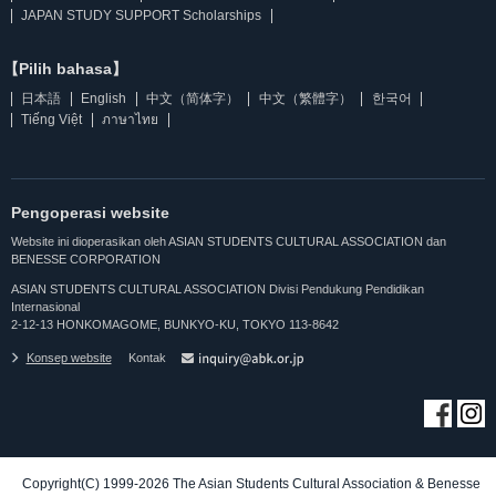
JAPAN STUDY SUPPORT Scholarships
【Pilih bahasa】
日本語
English
中文（简体字）
中文（繁體字）
한국어
Tiếng Việt
ภาษาไทย
Pengoperasi website
Website ini dioperasikan oleh ASIAN STUDENTS CULTURAL ASSOCIATION dan
BENESSE CORPORATION
ASIAN STUDENTS CULTURAL ASSOCIATION Divisi Pendukung Pendidikan
Internasional
2-12-13 HONKOMAGOME, BUNKYO-KU, TOKYO 113-8642
Konsep website
Kontak
Copyright(C) 1999-2026 The Asian Students Cultural Association & Benesse