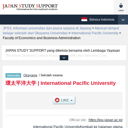
Bahasa Indonesia
JPSS, Informasi universitas dan pasca sarjana di Jepang
>
Mencari tempat
belajar sekolah dari Okayama Universitas
>
International Pacific University
>
Faculty of Economics and Business Administration
JAPAN STUDY SUPPORT yang dikelola bersama oleh Lembaga Yayasan
The Asian Students Cultural Association (ABK) dan Benesse Corp.
menyediakan informasi sekitar 1300 universitas, pascasarjana, universitas
yunior, akademi kejuruan yang siap menerima mahasiswa(i) mancanegara.
Tersedia informasi rinci mengenai International Pacific University,
Okayama
/ Sekolah swasta
mencakup informasi per fakultas seperti Fakultas Faculty of Economics and
Business Administration, serta berbagai informasi yang berguna bagi
環太平洋大学
|
International Pacific University
mahasiswa(i) mancanegara seperti kuota untuk jumlah pendaftar dan
jumlah kelulusan ujian masuk mahasiswa(i) mancanegara, informasi
mengenai ujian masuk, prasarana kampus, akses jalan, dan lainnya.
Silakan memanfaatkannya.
Official site:
https://ipu-japan.ac.jp/
International Pacific UniversityKembali ke halaman utama