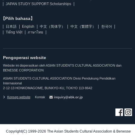
JAPAN STUDY SUPPORT Scholarships
【Pilih bahasa】
日本語
English
中文（简体字）
中文（繁體字）
한국어
Tiếng Việt
ภาษาไทย
Pengoperasi website
Website ini dioperasikan oleh ASIAN STUDENTS CULTURAL ASSOCIATION dan
BENESSE CORPORATION
ASIAN STUDENTS CULTURAL ASSOCIATION Divisi Pendukung Pendidikan
Internasional
2-12-13 HONKOMAGOME, BUNKYO-KU, TOKYO 113-8642
Konsep website
Kontak
Copyright(C) 1999-2026 The Asian Students Cultural Association & Benesse