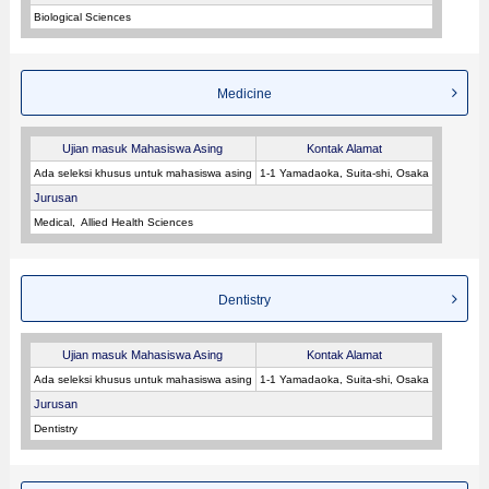
Biological Sciences
Medicine
Ujian masuk Mahasiswa Asing
Kontak Alamat
Ada seleksi khusus untuk mahasiswa asing
1-1 Yamadaoka, Suita-shi, Osaka
Jurusan
Medical
Allied Health Sciences
Dentistry
Ujian masuk Mahasiswa Asing
Kontak Alamat
Ada seleksi khusus untuk mahasiswa asing
1-1 Yamadaoka, Suita-shi, Osaka
Jurusan
Dentistry