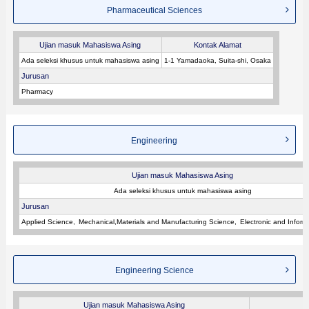
Pharmaceutical Sciences
Ujian masuk Mahasiswa Asing
Kontak Alamat
Ada seleksi khusus untuk mahasiswa asing
1-1 Yamadaoka, Suita-shi, Osaka
Jurusan
Pharmacy
Engineering
Ujian masuk Mahasiswa Asing
Ada seleksi khusus untuk mahasiswa asing
Jurusan
Applied Science
Mechanical,Materials and Manufacturing Science
Electronic and Inform
Engineering Science
Ujian masuk Mahasiswa Asing