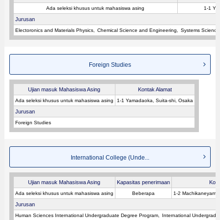
Ada seleksi khusus untuk mahasiswa asing
1-1 Ya
Jurusan
Electoronics and Materials Physics
Chemical Science and Engineering
Systems Science
Foreign Studies
Ujian masuk Mahasiswa Asing
Kontak Alamat
Ada seleksi khusus untuk mahasiswa asing
1-1 Yamadaoka, Suita-shi, Osaka
Jurusan
Foreign Studies
International College (Unde...
Ujian masuk Mahasiswa Asing
Kapasitas penerimaan
Kont
Ada seleksi khusus untuk mahasiswa asing
Beberapa
1-2 Machikaneyama-
Jurusan
Human Sciences International Undergraduate Degree Program
International Undergradu