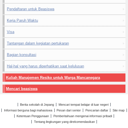
Pendaftaran untuk Beasiswa
Kerja Paruh Waktu
Visa
Tantangan dalam kegiatan pertukaran
Bagian konsultasi
Hal-hal yang harus diperhatikan saat kelulusan
Kuliah Manajemen Resiko untuk Warga Mancanegara
Mencari beasiswa
Berita sekolah di Jepang
Mencari tempat belajar di luar negeri
Informasi berguna bagi mahasiswa
Pesan dari senior
Pencarian daftar
Site map
Ketentuan Penggunaan
Pemberitahuan mengenai informasi pribadi
Tentang lingkungan yang direkomendasikan