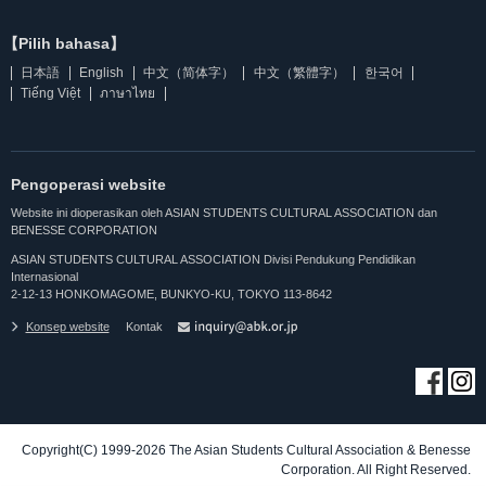
【Pilih bahasa】
日本語
English
中文（简体字）
中文（繁體字）
한국어
Tiếng Việt
ภาษาไทย
Pengoperasi website
Website ini dioperasikan oleh ASIAN STUDENTS CULTURAL ASSOCIATION dan
BENESSE CORPORATION
ASIAN STUDENTS CULTURAL ASSOCIATION Divisi Pendukung Pendidikan
Internasional
2-12-13 HONKOMAGOME, BUNKYO-KU, TOKYO 113-8642
Konsep website
Kontak
Copyright(C) 1999-2026 The Asian Students Cultural Association & Benesse
Corporation. All Right Reserved.