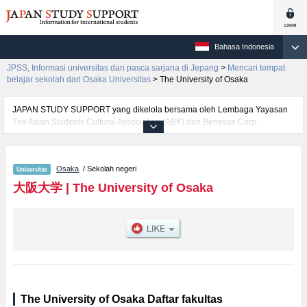
Bahasa Indonesia
JPSS, Informasi universitas dan pasca sarjana di Jepang
>
Mencari tempat
belajar sekolah dari Osaka Universitas
>
The University of Osaka
JAPAN STUDY SUPPORT yang dikelola bersama oleh Lembaga Yayasan
The Asian Students Cultural Association (ABK) dan Benesse Corp.
menyediakan informasi sekitar 1300 universitas, pascasarjana, universitas
yunior, akademi kejuruan yang siap menerima mahasiswa(i) mancanegara.
Tersedia informasi rinci mengenai The University of Osaka, mencakup
Osaka
/ Sekolah negeri
informasi per fakultas seperti Fakultas LettersatauFakultas Human
SciencesatauFakultas LawatauFakultas EconomicsatauFakultas
大阪大学
|
The University of Osaka
ScienceatauFakultas MedicineatauFakultas DentistryatauFakultas
Pharmaceutical SciencesatauFakultas EngineeringatauFakultas
Engineering ScienceatauFakultas Foreign StudiesatauFakultas
International College (Undergraduate English Courses), serta berbagai
informasi yang berguna bagi mahasiswa(i) mancanegara seperti kuota
untuk jumlah pendaftar dan jumlah kelulusan ujian masuk mahasiswa(i)
mancanegara, informasi mengenai ujian masuk, prasarana kampus, akses
jalan, dan lainnya. Silakan memanfaatkannya.
The University of Osaka Daftar fakultas