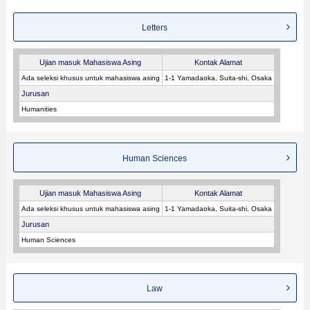
Letters
Ujian masuk Mahasiswa Asing
Kontak Alamat
Ada seleksi khusus untuk mahasiswa asing
1-1 Yamadaoka, Suita-shi, Osaka
Jurusan
Humanities
Human Sciences
Ujian masuk Mahasiswa Asing
Kontak Alamat
Ada seleksi khusus untuk mahasiswa asing
1-1 Yamadaoka, Suita-shi, Osaka
Jurusan
Human Sciences
Law