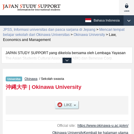
Bahasa Indonesia
JPSS, Informasi universitas dan pasca sarjana di Jepang
>
Mencari tempat
belajar sekolah dari Okinawa Universitas
>
Okinawa University
>
Law,
Economics and Management
JAPAN STUDY SUPPORT yang dikelola bersama oleh Lembaga Yayasan
The Asian Students Cultural Association (ABK) dan Benesse Corp.
menyediakan informasi sekitar 1300 universitas, pascasarjana, universitas
yunior, akademi kejuruan yang siap menerima mahasiswa(i) mancanegara.
Tersedia informasi rinci mengenai Okinawa University, mencakup informasi
Okinawa
/ Sekolah swasta
per fakultas seperti Fakultas Law, Economics and ManagementatauFakultas
Humanities, serta berbagai informasi yang berguna bagi mahasiswa(i)
沖縄大学
|
Okinawa University
mancanegara seperti kuota untuk jumlah pendaftar dan jumlah kelulusan
ujian masuk mahasiswa(i) mancanegara, informasi mengenai ujian masuk,
prasarana kampus, akses jalan, dan lainnya. Silakan memanfaatkannya.
Official site:
https://www.okinawa-u.ac.jp/en/
Okinawa UniversityKembali ke halaman utama