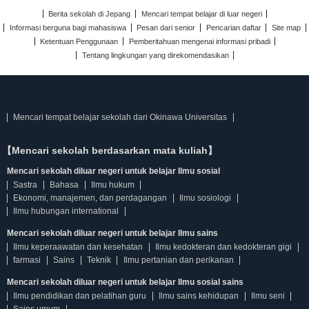
Berita sekolah di Jepang
Mencari tempat belajar di luar negeri
Informasi berguna bagi mahasiswa
Pesan dari senior
Pencarian daftar
Site map
Ketentuan Penggunaan
Pemberitahuan mengenai informasi pribadi
Tentang lingkungan yang direkomendasikan
Mencari tempat belajar sekolah dari Okinawa Universitas
【Mencari sekolah berdasarkan mata kuliah】
Mencari sekolah diluar negeri untuk belajar Ilmu sosial
Sastra
Bahasa
Ilmu hukum
Ekonomi, manajemen, dan perdagangan
Ilmu sosiologi
Ilmu hubungan international
Mencari sekolah diluar negeri untuk belajar Ilmu sains
Ilmu keperaawatan dan kesehatan
Ilmu kedokteran dan kedokteran gigi
farmasi
Sains
Teknik
Ilmu pertanian dan perikanan
Mencari sekolah diluar negeri untuk belajar Ilmu sosial sains
Ilmu pendidikan dan pelatihan guru
Ilmu sains kehidupan
Ilmu seni