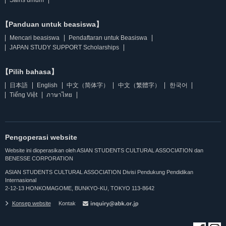
Sains umum
【Panduan untuk beasiswa】
Mencari beasiswa
Pendaftaran untuk Beasiswa
JAPAN STUDY SUPPORT Scholarships
【Pilih bahasa】
日本語
English
中文（简体字）
中文（繁體字）
한국어
Tiếng Việt
ภาษาไทย
Pengoperasi website
Website ini dioperasikan oleh ASIAN STUDENTS CULTURAL ASSOCIATION dan
BENESSE CORPORATION
ASIAN STUDENTS CULTURAL ASSOCIATION Divisi Pendukung Pendidikan
Internasional
2-12-13 HONKOMAGOME, BUNKYO-KU, TOKYO 113-8642
Konsep website
Kontak