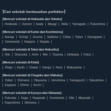
【Cari sekolah berdasarkan prefektur】
[Mencari sekolah di Hokkaido dan Tohoku]
Hokkaido
Aomori
Iwate
Miyagi
Akita
Yamagata
Fukushima
[Mencari sekolah di Kanto dan Koshinetsu]
Ibaragi
Tochigi
Gunma
Saitama
Chiba
Tokyo
Kanagawa
Yamanashi
Nagano
Niigata
[Mencari sekolah di Tokai dan Hokuriku]
Gifu
Shizuoka
Aichi
Mie
Toyama
Ishikawa
Fukui
[Mencari sekolah di Kinki]
Shiga
Kyoto
Osaka
Hyogo
Nara
Wakayama
[Mencari sekolah di Chugoku dan Shikoku]
Tottori
Shimane
Okayama
Hiroshima
Yamaguchi
Tokushima
Kagawa
Ehime
Kochi
[Mencari sekolah di Kyusyu dan Okinawa]
Fukuoka
Saga
Nagasaki
Kumamoto
Oita
Miyazaki
Kagoshima
Okinawa