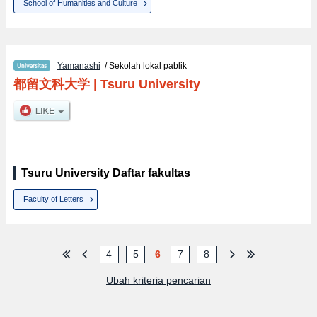
School of Humanities and Culture
Yamanashi
/ Sekolah lokal pablik
都留文科大学
|
Tsuru University
Tsuru University Daftar fakultas
Faculty of Letters
4
5
6
7
8
Ubah kriteria pencarian