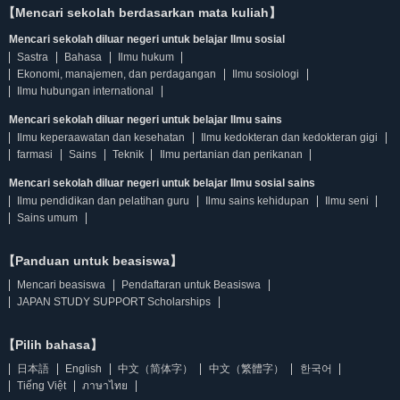
【Mencari sekolah berdasarkan mata kuliah】
Mencari sekolah diluar negeri untuk belajar Ilmu sosial
Sastra
Bahasa
Ilmu hukum
Ekonomi, manajemen, dan perdagangan
Ilmu sosiologi
Ilmu hubungan international
Mencari sekolah diluar negeri untuk belajar Ilmu sains
Ilmu keperaawatan dan kesehatan
Ilmu kedokteran dan kedokteran gigi
farmasi
Sains
Teknik
Ilmu pertanian dan perikanan
Mencari sekolah diluar negeri untuk belajar Ilmu sosial sains
Ilmu pendidikan dan pelatihan guru
Ilmu sains kehidupan
Ilmu seni
Sains umum
【Panduan untuk beasiswa】
Mencari beasiswa
Pendaftaran untuk Beasiswa
JAPAN STUDY SUPPORT Scholarships
【Pilih bahasa】
日本語
English
中文（简体字）
中文（繁體字）
한국어
Tiếng Việt
ภาษาไทย