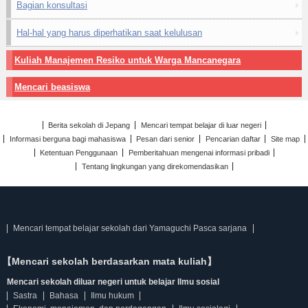
Bagian konsultasi
Hal-hal yang harus diperhatikan saat kelulusan
Kuliah Manajemen Resiko untuk Warga Mancanegara
Mencari beasiswa
Berita sekolah di Jepang
Mencari tempat belajar di luar negeri
Informasi berguna bagi mahasiswa
Pesan dari senior
Pencarian daftar
Site map
Ketentuan Penggunaan
Pemberitahuan mengenai informasi pribadi
Tentang lingkungan yang direkomendasikan
Mencari tempat belajar sekolah dari Yamaguchi Pasca sarjana
【Mencari sekolah berdasarkan mata kuliah】
Mencari sekolah diluar negeri untuk belajar Ilmu sosial
Sastra
Bahasa
Ilmu hukum