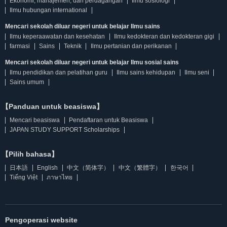
Ekonomi, manajemen, dan perdagangan
Ilmu sosiologi
Ilmu hubungan international
Mencari sekolah diluar negeri untuk belajar Ilmu sains
Ilmu keperaawatan dan kesehatan
Ilmu kedokteran dan kedokteran gigi
farmasi
Sains
Teknik
Ilmu pertanian dan perikanan
Mencari sekolah diluar negeri untuk belajar Ilmu sosial sains
Ilmu pendidikan dan pelatihan guru
Ilmu sains kehidupan
Ilmu seni
Sains umum
【Panduan untuk beasiswa】
Mencari beasiswa
Pendaftaran untuk Beasiswa
JAPAN STUDY SUPPORT Scholarships
【Pilih bahasa】
日本語
English
中文（简体字）
中文（繁體字）
한국어
Tiếng Việt
ภาษาไทย
Pengoperasi website