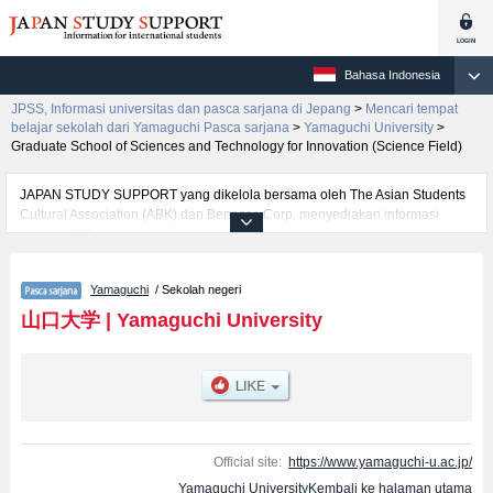
Bahasa Indonesia
JPSS, Informasi universitas dan pasca sarjana di Jepang
>
Mencari tempat
belajar sekolah dari Yamaguchi Pasca sarjana
>
Yamaguchi University
>
Graduate School of Sciences and Technology for Innovation (Science Field)
JAPAN STUDY SUPPORT yang dikelola bersama oleh The Asian Students
Cultural Association (ABK) dan Benesse Corp. menyediakan informasi
sekitar 1300 universitas, pascasarjana, universitas yunior, akademi
kejuruan yang siap menerima mahasiswa(i) mancanegara.
Tersedia informasi rinci mengenai Yamaguchi University, mencakup
Yamaguchi
/ Sekolah negeri
informasi per jurusan riset seperti %% research %%, serta berbagai
informasi yang berguna bagi mahasiswa(i) mancanegara seperti kuota
山口大学
|
Yamaguchi University
untuk jumlah pendaftar dan jumlah kelulusan ujian masuk mahasiswa(i)
mancanegara, informasi mengenai ujian masuk, prasarana kampus, akses
jalan, dan lainnya. Silakan memanfaatkannya.
Official site:
https://www.yamaguchi-u.ac.jp/
Yamaguchi UniversityKembali ke halaman utama