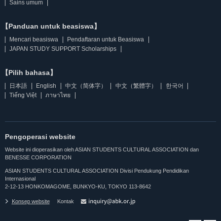
Sains umum
【Panduan untuk beasiswa】
Mencari beasiswa
Pendaftaran untuk Beasiswa
JAPAN STUDY SUPPORT Scholarships
【Pilih bahasa】
日本語
English
中文（简体字）
中文（繁體字）
한국어
Tiếng Việt
ภาษาไทย
Pengoperasi website
Website ini dioperasikan oleh ASIAN STUDENTS CULTURAL ASSOCIATION dan
BENESSE CORPORATION
ASIAN STUDENTS CULTURAL ASSOCIATION Divisi Pendukung Pendidikan
Internasional
2-12-13 HONKOMAGOME, BUNKYO-KU, TOKYO 113-8642
Konsep website
Kontak