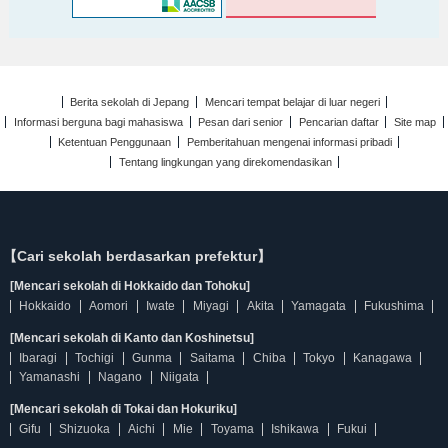
Berita sekolah di Jepang
Mencari tempat belajar di luar negeri
Informasi berguna bagi mahasiswa
Pesan dari senior
Pencarian daftar
Site map
Ketentuan Penggunaan
Pemberitahuan mengenai informasi pribadi
Tentang lingkungan yang direkomendasikan
【Cari sekolah berdasarkan prefektur】
[Mencari sekolah di Hokkaido dan Tohoku]
Hokkaido
Aomori
Iwate
Miyagi
Akita
Yamagata
Fukushima
[Mencari sekolah di Kanto dan Koshinetsu]
Ibaragi
Tochigi
Gunma
Saitama
Chiba
Tokyo
Kanagawa
Yamanashi
Nagano
Niigata
[Mencari sekolah di Tokai dan Hokuriku]
Gifu
Shizuoka
Aichi
Mie
Toyama
Ishikawa
Fukui