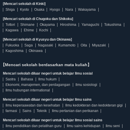
[Mencari sekolah di Kinki]
Shiga
Kyoto
Osaka
Hyogo
Nara
Wakayama
[Mencari sekolah di Chugoku dan Shikoku]
Tottori
Shimane
Okayama
Hiroshima
Yamaguchi
Tokushima
Kagawa
Ehime
Kochi
[Mencari sekolah di Kyusyu dan Okinawa]
Fukuoka
Saga
Nagasaki
Kumamoto
Oita
Miyazaki
Kagoshima
Okinawa
【Mencari sekolah berdasarkan mata kuliah】
Mencari sekolah diluar negeri untuk belajar Ilmu sosial
Sastra
Bahasa
Ilmu hukum
Ekonomi, manajemen, dan perdagangan
Ilmu sosiologi
Ilmu hubungan international
Mencari sekolah diluar negeri untuk belajar Ilmu sains
Ilmu keperaawatan dan kesehatan
Ilmu kedokteran dan kedokteran gigi
farmasi
Sains
Teknik
Ilmu pertanian dan perikanan
Mencari sekolah diluar negeri untuk belajar Ilmu sosial sains
Ilmu pendidikan dan pelatihan guru
Ilmu sains kehidupan
Ilmu seni