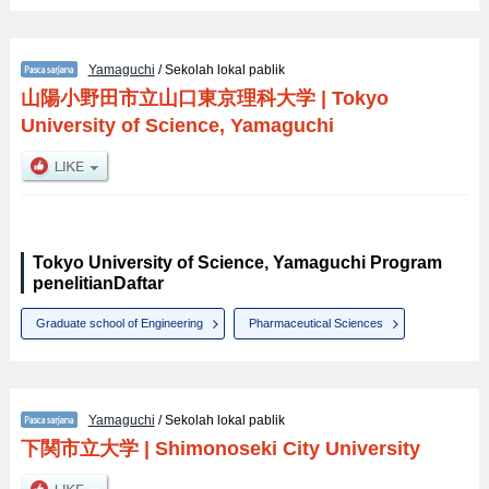
Yamaguchi
/ Sekolah lokal pablik
山陽小野田市立山口東京理科大学
|
Tokyo
University of Science, Yamaguchi
Tokyo University of Science, Yamaguchi Program
penelitianDaftar
Graduate school of Engineering
Pharmaceutical Sciences
Yamaguchi
/ Sekolah lokal pablik
下関市立大学
|
Shimonoseki City University