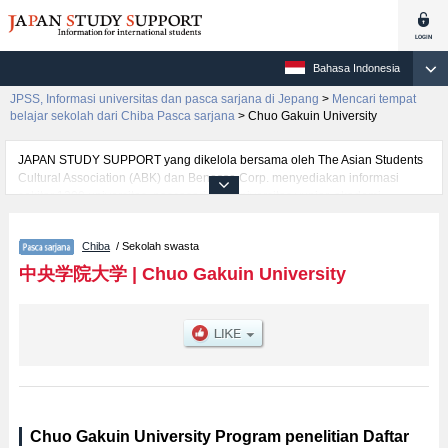
Bahasa Indonesia
JPSS, Informasi universitas dan pasca sarjana di Jepang
>
Mencari tempat
belajar sekolah dari Chiba Pasca sarjana
>
Chuo Gakuin University
JAPAN STUDY SUPPORT yang dikelola bersama oleh The Asian Students
Cultural Association (ABK) dan Benesse Corp. menyediakan informasi
sekitar 1300 universitas, pascasarjana, universitas yunior, akademi
kejuruan yang siap menerima mahasiswa(i) mancanegara.
Tersedia informasi rinci mengenai Chuo Gakuin University, mencakup
Chiba
/ Sekolah swasta
informasi per jurusan riset seperti %% research %%, serta berbagai
informasi yang berguna bagi mahasiswa(i) mancanegara seperti kuota
中央学院大学
|
Chuo Gakuin University
untuk jumlah pendaftar dan jumlah kelulusan ujian masuk mahasiswa(i)
mancanegara, informasi mengenai ujian masuk, prasarana kampus, akses
jalan, dan lainnya. Silakan memanfaatkannya.
Chuo Gakuin University Program penelitian Daftar