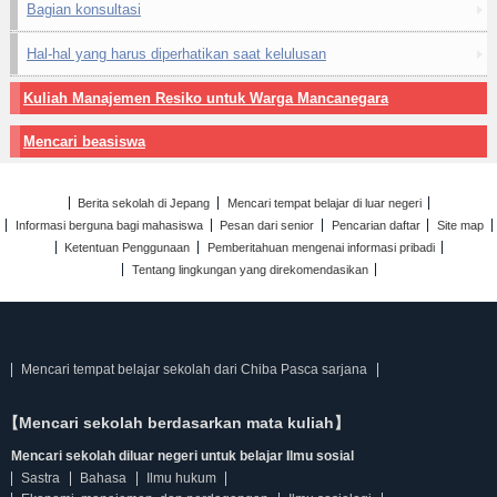
Bagian konsultasi
Hal-hal yang harus diperhatikan saat kelulusan
Kuliah Manajemen Resiko untuk Warga Mancanegara
Mencari beasiswa
Berita sekolah di Jepang
Mencari tempat belajar di luar negeri
Informasi berguna bagi mahasiswa
Pesan dari senior
Pencarian daftar
Site map
Ketentuan Penggunaan
Pemberitahuan mengenai informasi pribadi
Tentang lingkungan yang direkomendasikan
Mencari tempat belajar sekolah dari Chiba Pasca sarjana
【Mencari sekolah berdasarkan mata kuliah】
Mencari sekolah diluar negeri untuk belajar Ilmu sosial
Sastra
Bahasa
Ilmu hukum