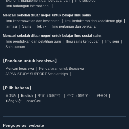
Ekonomi, manajemen, dan perdagangan
Ilmu sosiologi
Ilmu hubungan international
Mencari sekolah diluar negeri untuk belajar Ilmu sains
Ilmu keperaawatan dan kesehatan
Ilmu kedokteran dan kedokteran gigi
farmasi
Sains
Teknik
Ilmu pertanian dan perikanan
Mencari sekolah diluar negeri untuk belajar Ilmu sosial sains
Ilmu pendidikan dan pelatihan guru
Ilmu sains kehidupan
Ilmu seni
Sains umum
【Panduan untuk beasiswa】
Mencari beasiswa
Pendaftaran untuk Beasiswa
JAPAN STUDY SUPPORT Scholarships
【Pilih bahasa】
日本語
English
中文（简体字）
中文（繁體字）
한국어
Tiếng Việt
ภาษาไทย
Pengoperasi website