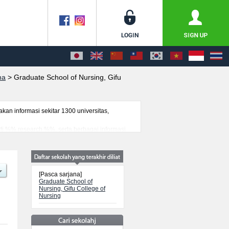
na
>
Graduate School of Nursing, Gifu
n informasi sekitar 1300 universitas,
erti %% research %%, serta berbagai informasi
(i) mancanegara, informasi mengenai ujian
[Pasca sarjana]
Graduate School of
Nursing, Gifu College of
Nursing