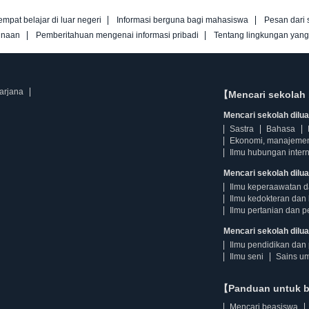
empat belajar di luar negeri
Informasi berguna bagi mahasiswa
Pesan dari 
unaan
Pemberitahuan mengenai informasi pribadi
Tentang lingkungan yan
sarjana
【Mencari sekolah 
Mencari sekolah diluar
Sastra
Bahasa
Ekonomi, manajeme
Ilmu hubungan intern
Mencari sekolah dilua
Ilmu keperaawatan 
Ilmu kedokteran dan 
Ilmu pertanian dan p
Mencari sekolah diluar
Ilmu pendidikan dan 
Ilmu seni
Sains u
【Panduan untuk 
Mencari beasiswa