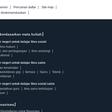
senior
Pencarian daftar
Site map
g direkomendasikan
berdasarkan mata kuliah】
 negeri untuk belajar Ilmu sosial
Ilmu hukum
n, dan perdagangan
Ilmu sosiologi
ational
r negeri untuk belajar Ilmu sains
dan kesehatan
kedokteran gigi
farmasi
Sains
Teknik
erikanan
 negeri untuk belajar Ilmu sosial sains
pelatihan guru
Ilmu sains kehidupan
mum
beasiswa】
Pendaftaran untuk Beasiswa