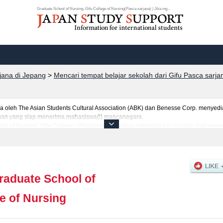
Graduate School of Nursing, Gifu College of Nursing(Pasca sarjana) | Jika ing...
rjana di Jepang
>
Mencari tempat belajar sekolah dari Gifu Pasca sarja
eh The Asian Students Cultural Association (ABK) dan Benesse Corp. menyediaka
uruan yang siap menerima mahasiswa(i) mancanegara.
ol of Nursing, Gifu College of Nursing, mencakup informasi per jurusan riset sep
perti kuota untuk jumlah pendaftar dan jumlah kelulusan ujian masuk mahasiswa
nnya. Silakan memanfaatkannya.
raduate School of
e of Nursing