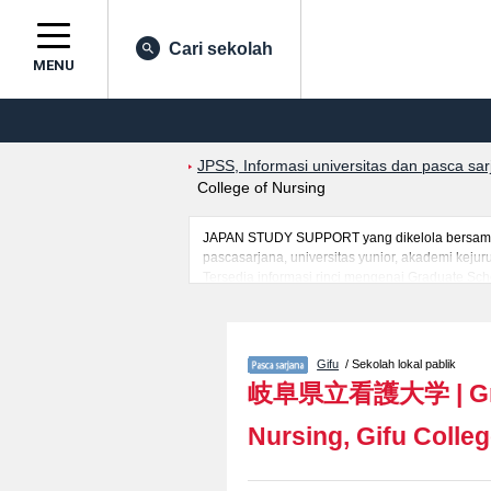
Cari sekolah
MENU
JPSS, Informasi universitas dan pasca sa
College of Nursing
JAPAN STUDY SUPPORT yang dikelola bersama ol
pascasarjana, universitas yunior, akademi kej
Tersedia informasi rinci mengenai Graduate Scho
yang berguna bagi mahasiswa(i) mancanegara se
masuk, prasarana kampus, akses jalan, dan lai
Gifu
/ Sekolah lokal pablik
岐阜県立看護大学
|
G
Nursing, Gifu Colleg